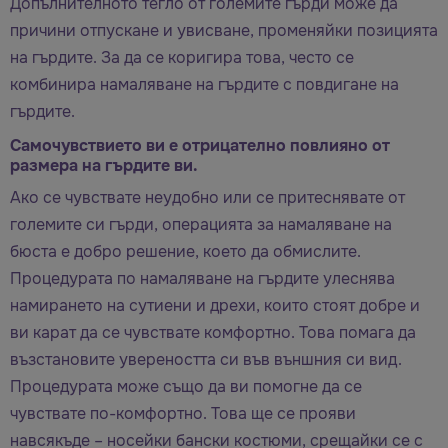
Допълнителното тегло от големите гърди може да
причини отпускане и увисване, променяйки позицията
на гърдите. За да се коригира това, често се
комбинира намаляване на гърдите с повдигане на
гърдите.
Самочувствието ви е отрицателно повлияно от
размера на гърдите ви.
Ако се чувствате неудобно или се притеснявате от
големите си гърди, операцията за намаляване на
бюста е добро решение, което да обмислите.
Процедурата по намаляване на гърдите улеснява
намирането на сутиени и дрехи, които стоят добре и
ви карат да се чувствате комфортно. Това помага да
възстановите увереността си във външния си вид.
Процедурата може също да ви помогне да се
чувствате по-комфортно. Това ще се прояви
навсякъде – носейки бански костюми, срещайки се с