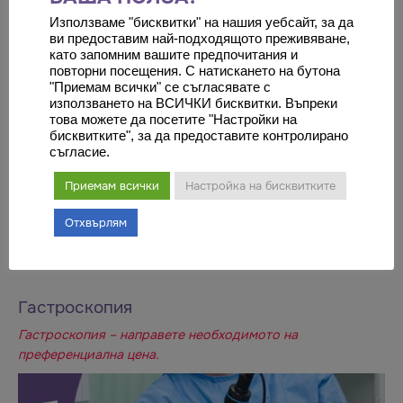
Използваме "бисквитки" на нашия уебсайт, за да
ви предоставим най-подходящото преживяване,
като запомним вашите предпочитания и
повторни посещения. С натискането на бутона
"Приемам всички" се съгласявате с
Цена ОТ
използването на ВСИЧКИ бисквитки. Въпреки
това можете да посетите "Настройки на
бисквитките", за да предоставите контролирано
€
1,500
съгласие.
Приемам всички
Настройка на бисквитките
валидна до:
31-08-2026
Отхвърлям
Гастроскопия
Гастроскопия – направете необходимото на
преференциална цена.