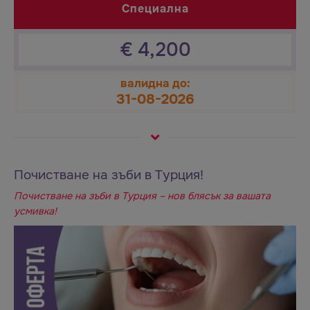
Специална
€
4,200
валидна до:
31-08-2026
Почистване на зъби в Турция!
Почистване на зъби в Турция – нов блясък за вашата
усмивка!