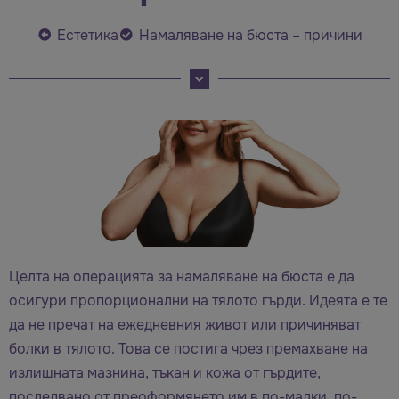
Естетика
Намаляване на бюста – причини
Целта на операцията за намаляване на бюста е да
осигури пропорционални на тялото гърди. Идеята е те
да не пречат на ежедневния живот или причиняват
болки в тялото. Това се постига чрез премахване на
излишната мазнина, тъкан и кожа от гърдите,
последвано от преоформянето им в по-малки, по-