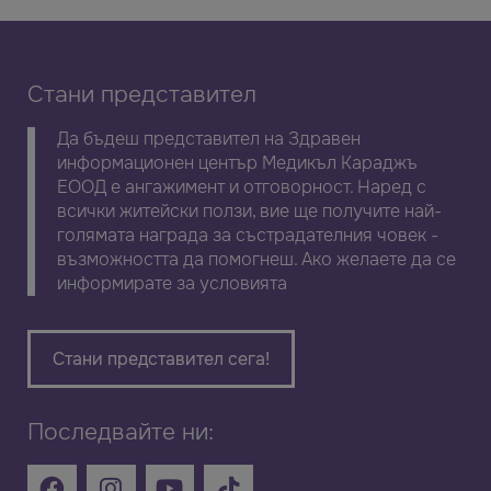
Стани представител
Да бъдеш представител на Здравен
информационен център Медикъл Караджъ
ЕООД е ангажимент и отговорност. Наред с
всички житейски ползи, вие ще получите най-
голямата награда за състрадателния човек -
възможността да помогнеш. Ако желаете да се
информирате за условията
Стани представител сега!
Последвайте ни: