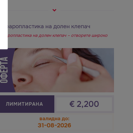
лефаропластика на долен клепач
ефаропластика на долен клепач – отворете широко
и!
€
2,200
ЛИМИТИРАНА
валидна до:
31-08-2026