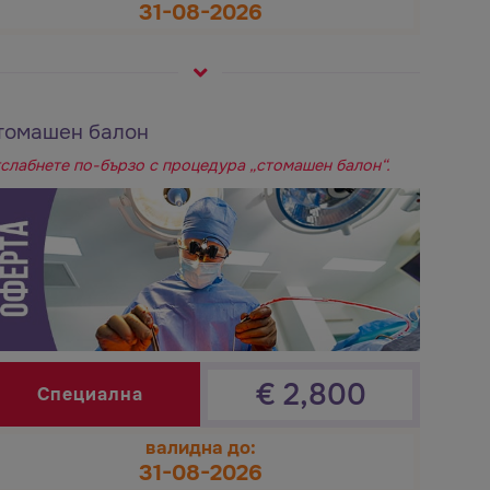
31-08-2026
томашен балон
слабнете по-бързо с процедура „стомашен балон“.
€
2,800
Специална
валидна до:
31-08-2026