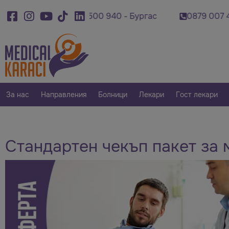
0878 500 940 - Бургас
0879 007 420 - Пловд
За нас
Направления
Болници
Лекари
Гост лекари
Стандартен чекъп пакет за