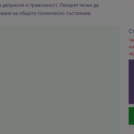
а депресия и тревожност. Лекарят може да
яване на общото психическо състояние.
С
Че
из
зд