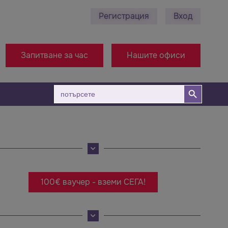
Регистрация
Вход
. Загора
+38971314005 - Офис Македония
0
Запитване за час
Нашите офиси
Бутон за търсене
Търсене
за:
100€ ваучер - вземи СЕГА!