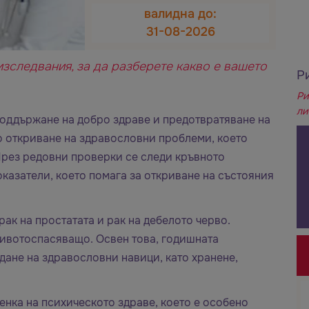
валидна до:
31-08-2026
зследвания, за да разберете какво е вашето
Р
Ри
ли
оддържане на добро здраве и предотвратяване на
о откриване на здравословни проблеми, което
Чрез редовни проверки се следи кръвното
оказатели, което помага за откриване на състояния
рак на простатата и рак на дебелото черво.
животоспасяващо. Освен това, годишната
ане на здравословни навици, като хранене,
нка на психическото здраве, което е особено