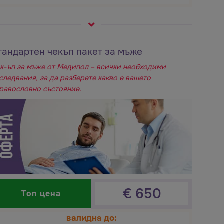
тандартен чекъп пакет за мъже
к-ъп за мъже от Медипол – всички необходими
следвания, за да разберете какво е вашето
равословно състояние.
€
650
Топ цена
валидна до: