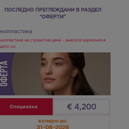
ПОСЛЕДНО ПРЕГЛЕЖДАНИ В РАЗДЕЛ
"ОФЕРТИ"
инопластика
нопластика на страхотна цена – внесете хармония в
цето си.
€
4,200
Специална
валидна до:
31-08-2026