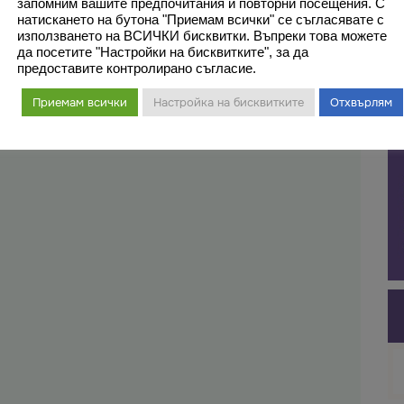
запомним вашите предпочитания и повторни посещения. С
натискането на бутона "Приемам всички" се съгласявате с
използването на ВСИЧКИ бисквитки. Въпреки това можете
да посетите "Настройки на бисквитките", за да
предоставите контролирано съгласие.
Б
Приемам всички
Настройка на бисквитките
Отхвърлям
Бл
оч