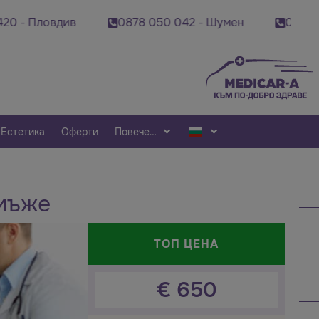
ив
0878 050 042 - Шумен
0878 495 689 - Ст
Естетика
Оферти
Повече…
 мъже
ТОП ЦЕНА
€
650