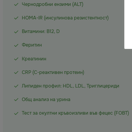
Чернодробни ензими (ALT)
HOMA-IR (инсулинова резистентност)
Витамини: B12, D
Феритин
Креатинин
CRP (С-реактивен протеин)
Липиден профил: HDL, LDL, Триглицериди
Общ анализ на урина
Тест за окултни кръвоизливи във фецес (FOBT)