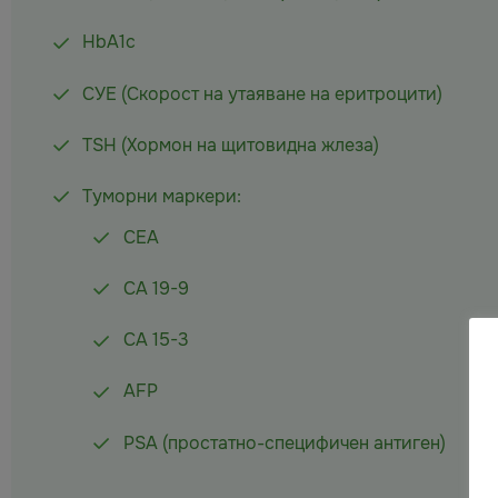
HbA1c
СУЕ (Скорост на утаяване на еритроцити)
TSH (Хормон на щитовидна жлеза)
Туморни маркери:
CEA
CA 19-9
CA 15-3
AFP
PSA (простатно-специфичен антиген)