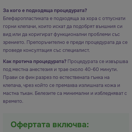
За кого е подходяща процедурата?
Блефаропластиката е подходяща за хора с отпуснати
горни клепачи, които искат да подобрят външния си
вид или да коригират функционални проблеми със
зрението. Препоръчително е преди процедурата да се
проведе консултация със специалист.
Как протича процедурата?
Процедурата се извършва
под местна анестезия и трае около 40-60 минути.
Прави се фин разрез по естествената гънка на
клепача, чрез който се премахва излишната кожа и
мастна тъкан. Белезите са минимални и избледняват с
времето.
Офертата включва: