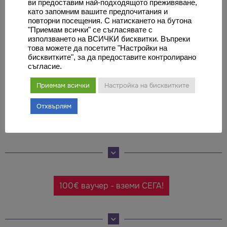
ви предоставим най-подходящото преживяване,
като запомним вашите предпочитания и
повторни посещения. С натискането на бутона
"Приемам всички" се съгласявате с
използването на ВСИЧКИ бисквитки. Въпреки
това можете да посетите "Настройки на
бисквитките", за да предоставите контролирано
съгласие.
Оставете коментар
Приемам всички
Настройка на бисквитките
Трябва да
влезете
, за да публикувате коментар.
Отхвърлям
100€ ваучер - вземи СЕГА!