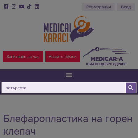
Регистрация
Вход
Запитване за час
Нашите офиси
Бутон за
Търсене
за:
Блефаропластика на горен
клепач