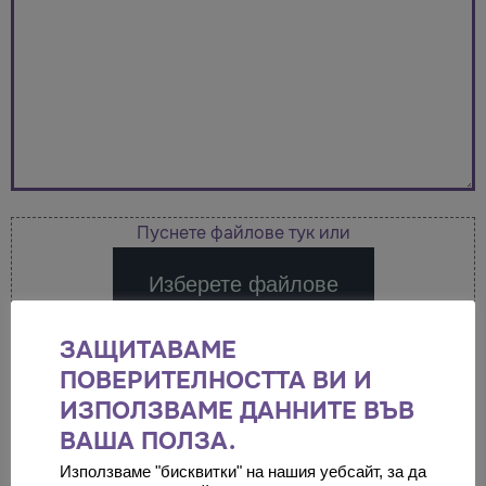
Пуснете файлове тук или
Изберете файлове
Приети типове файлове: jpg, pdf, Максимален размер
ЗАЩИТАВАМЕ
на файла: 2 MB, Максимален брой файлове:
ПОВЕРИТЕЛНОСТТА ВИ И
Максимален брой файлове: 6.
ИЗПОЛЗВАМЕ ДАННИТЕ ВЪВ
Формат jpg, pdf, максимум 3 файла.
ВАША ПОЛЗА.
Използваме "бисквитки" на нашия уебсайт, за да