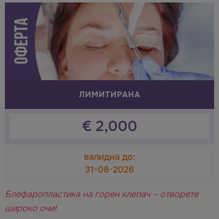
ЛИМИТИРАНА
€
2,000
валидна до:
31-08-2026
Блефаропластика на горен клепач – отворете
широко очи!