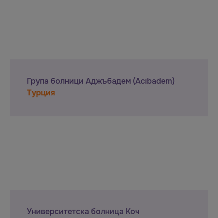
Група болници Аджъбадем (Acıbadem)
Турция
Университетска болница Коч