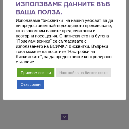
ИЗПОЛЗВАМЕ ДАННИТЕ ВЪВ
Трансплантация на бъбреци
ВАША ПОЛЗА.
Неврохирургия
Използваме "бисквитки" на нашия уебсайт, за да
ви предоставим най-подходящото преживяване,
Дентална медицина
като запомним вашите предпочитания и
повторни посещения. С натискането на бутона
Физиотерапия и рехабилитация
"Приемам всички" се съгласявате с
използването на ВСИЧКИ бисквитки. Въпреки
Бариатрична хирургия
това можете да посетите "Настройки на
бисквитките", за да предоставите контролирано
Гинекология
съгласие.
Гастроентерология
Приемам всички
Настройка на бисквитките
Уши, нос и гърло
Отхвърлям
Дерматология