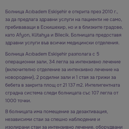
Болница Acıbadem Eskişehir е открита през 2010 г.,
за да предлага здравни услуги на пациенти не само,
пребиваващи в Ескишехир, но и в близките градове,
като Afyon, Kütahya и Bilecik. Болницата предоставя
здравни услуги във всички медицински отделения.
Болница Acıbadem Eskişehir разполага с 5
операционни зали, 34 легла за интензивно лечение
(включително отделение за интензивно лечение на
новородени), 2 родилни зали и 1 стая за грижи за
бебета в закрита площ от 21 137 m2. Интелигентната
сградна система следи болницата със 107 легла от
1000 точки.
В болницата има помещение за дезактивация,
независими стаи за спешно наблюдение и
изолирани стаи за интензивно лечение, оборудвани