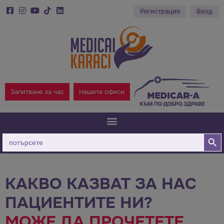
Регистрация
Вход
Запитване за час
Нашите офиси
Бутон за
Търсене
за:
КАКВО КАЗВАТ ЗА НАС
ПАЦИЕНТИТЕ НИ?
МОЖЕ ДА ПРОЧЕТЕТЕ