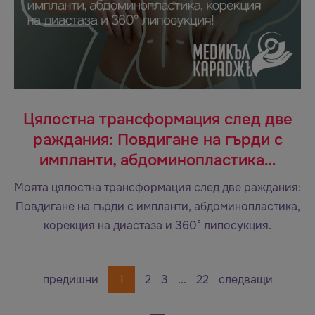
Цялостна трансформация след две
раждания: Повдигане на гърди с
импланти, абдоминопластика…
Моята цялостна трансформация след две раждания:
Повдигане на гърди с импланти, абдоминопластика,
корекция на диастаза и 360° липосукция.
предишни
1
2
3
...
22
следващи