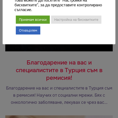
това можете да посетите "Настройки на
бисквитките", за да предоставите контролирано
съгласие.
Приемам всички
Настройка на бисквитките
Отхвърлям
Благодарение на вас и
специалистите в Турция съм в
ремисия!
Благодарение на вас и специалистите в Турция съм
в ремисия! Научих от социални мрежи. Бях с
онкологично заболяване, лекувах се чрез вас...