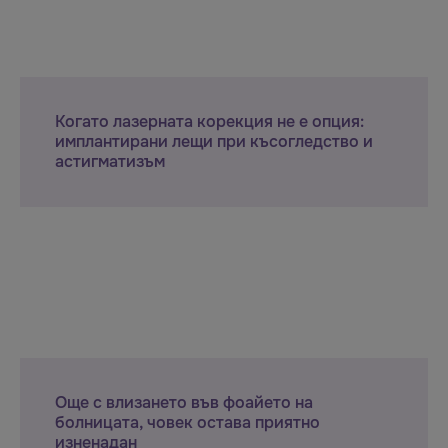
Когато лазерната корекция не е опция:
имплантирани лещи при късогледство и
астигматизъм
Още с влизането във фоайето на
болницата, човек остава приятно
изненадан