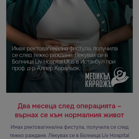
Два месеца след операцията –
върнах се към нормалния живот
Имах ректовагинална фистула, получила се след
тежко раждане. Лекувах се в Болница Liv Hospital