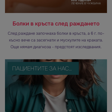
Болки в кръста след раждането
След раждане започнаха болки в кръста, а 6 г. по-
късно вече са засегнати и мускулите на краката.
Още нямам диагноза - предстоят изследвания.