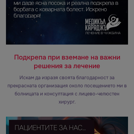
Подкрепа при вземане на важни
решения за лечение
Искам да изразя своята благодарност за
прекрасната организация около посещението ми в
болницата и консултация с лицево-челюстен
хирург.