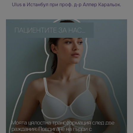
Ulus в Истанбул при проф. д-р Алпер Каральок.