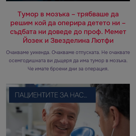
Тумор в мозъка – трябваше да
решим кой да оперира детето ни –
съдбата ни доведе до проф. Мемет
Йозек и Звезделина Лютфи
Очакваме уикенда. Очакваме отпуската. Не очаквате
осемгодишната ви дъщеря да има тумор в мозъка.
Че имате броени дни за операция.