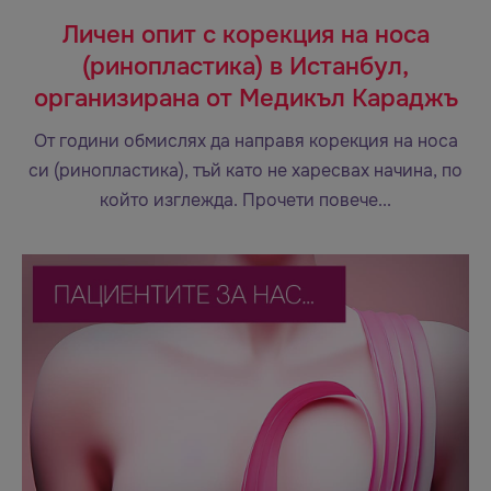
Личен опит с корекция на носа
(ринопластика) в Истанбул,
организирана от Медикъл Караджъ
От години обмислях да направя корекция на носа
си (ринопластика), тъй като не харесвах начина, по
който изглежда. Прочети повече...