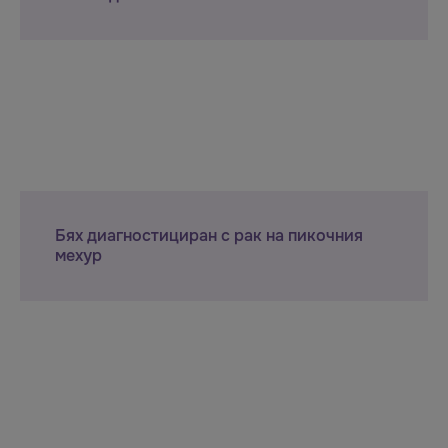
Бях диагностициран с рак на пикочния
мехур