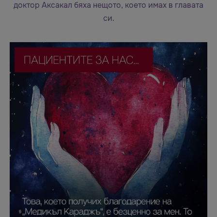
доктор Аксакал бяха нещото, което имах в главата
си.