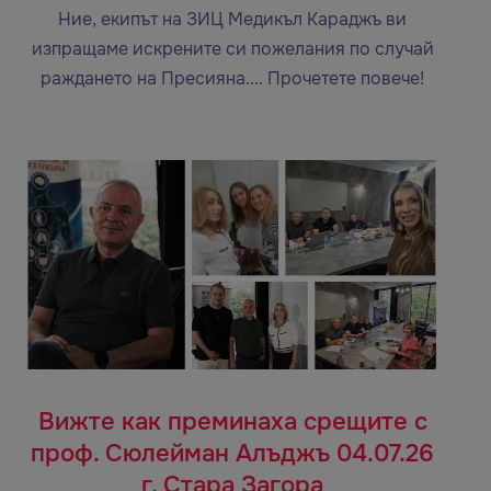
Ние, екипът на ЗИЦ Медикъл Караджъ ви
изпращаме искрените си пожелания по случай
раждането на Пресияна.... Прочетете повече!
Вижте как преминаха срещите с
проф. Сюлейман Алъджъ 04.07.26
г. Стара Загора