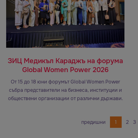
ЗИЦ Медикъл Караджъ на форума
Global Women Power 2026
От 15 до 18 юни форумът Global Women Power
събра представители на бизнеса, институции и
обществени организации от различни държави.
предишни
1
2
3