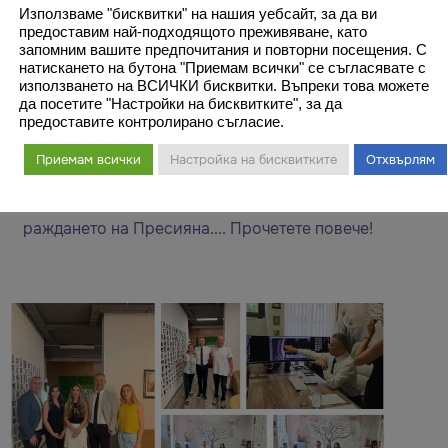
Използваме "бисквитки" на нашия уебсайт, за да ви
предоставим най-подходящото преживяване, като
запомним вашите предпочитания и повторни посещения. С
натискането на бутона "Приемам всички" се съгласявате с
използването на ВСИЧКИ бисквитки. Въпреки това можете
да посетите "Настройки на бисквитките", за да
предоставите контролирано съгласие.
Роди се Пресияна
Приемам всички
Настройка на бисквитките
Отхвърлям
Ние, екипът на ЗИЦ Медикъл Караджъ ви
изпращаме искрените си пожелания по случай
раждането на Пресияна.... Прочетете повече!