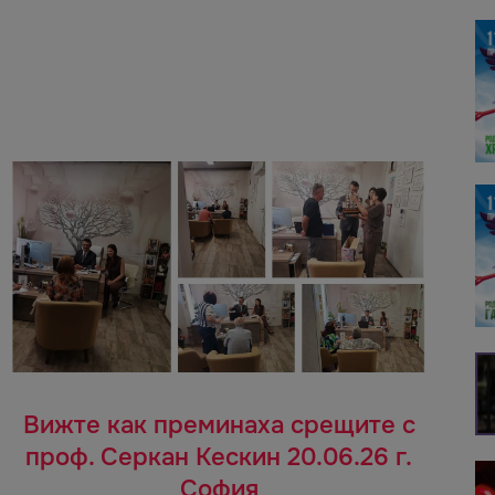
Вижте как преминаха срещите с
проф. Серкан Кескин 20.06.26 г.
София