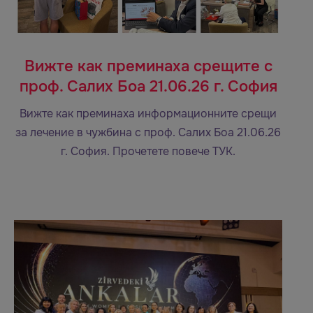
Вижте как преминаха срещите с
проф. Салих Боа 21.06.26 г. София
Вижте как преминаха информационните срещи
за лечение в чужбина с проф. Салих Боа 21.06.26
г. София. Прочетете повече ТУК.