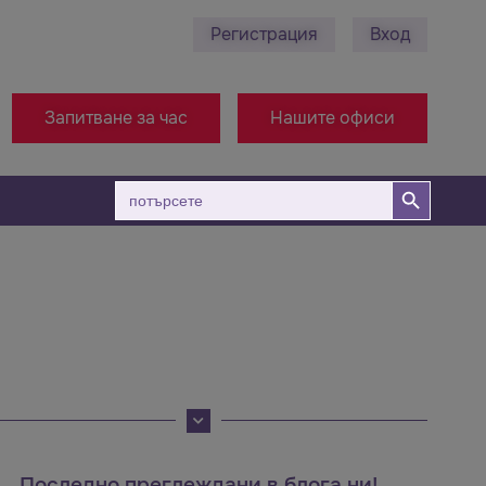
Регистрация
Вход
78 495 689 - Ст. Загора
+38971314005 - Офис Мак
Запитване за час
Нашите офиси
Бутон за търсене
Търсене
за:
Последно преглеждани в блога ни!