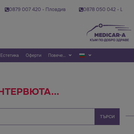
07 420 - Пловдив
0878 050 042 - Шумен
08
Естетика
Оферти
Повече…
ТЕРВЮТА...