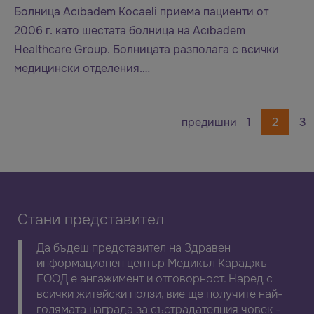
Болница Acıbadem Kocaeli приема пациенти от
2006 г. като шестата болница на Acıbadem
Healthcare Group. Болницата разполага с всички
медицински отделения.…
предишни
1
2
3
Стани представител
Да бъдеш представител на Здравен
информационен център Медикъл Караджъ
ЕООД е ангажимент и отговорност. Наред с
всички житейски ползи, вие ще получите най-
голямата награда за състрадателния човек -