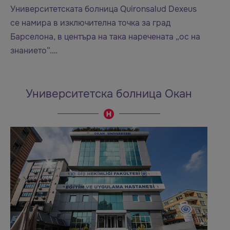
Университетската болница Quironsalud Dexeus
се намира в изключителна точка за град
Барселона, в центъра на така наречената „ос на
знанието“.…
Университетска болница Окан