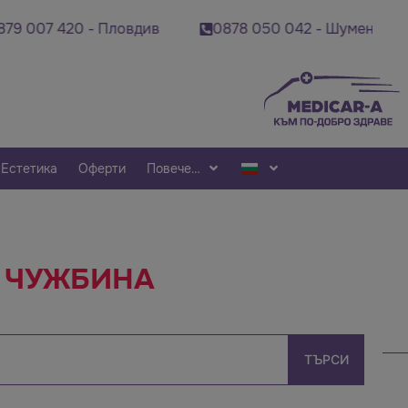
0 - Пловдив
0878 050 042 - Шумен
0878 49
Естетика
Оферти
Повече…
В ЧУЖБИНА