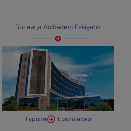
Болница Acıbadem Eskişehir
Турция
Ескишехир