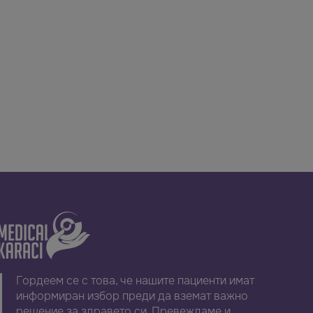
Гордеем се с това, че нашите пациенти имат
информиран избор преди да вземат важно
решение за здравето си. Превеждаме и