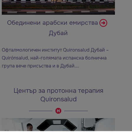
Обединени арабски емирства
Дубай
Офталмологичен институт Quironsalud Дубай –
Quirónsalud, най-голямата испанска болнична
група вече присъства и в Дубай.…
Център за протонна терапия
Quironsalud