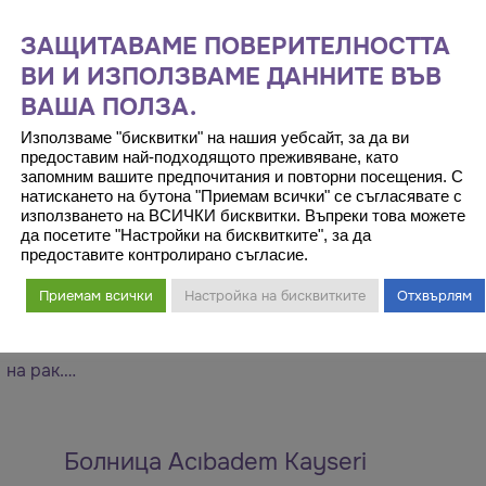
ЗАЩИТАВАМЕ ПОВЕРИТЕЛНОСТТА
ВИ И ИЗПОЛЗВАМЕ ДАННИТЕ ВЪВ
ВАША ПОЛЗА.
Използваме "бисквитки" на нашия уебсайт, за да ви
предоставим най-подходящото преживяване, като
запомним вашите предпочитания и повторни посещения. С
натискането на бутона "Приемам всички" се съгласявате с
Испания
Мадрид
използването на ВСИЧКИ бисквитки. Въпреки това можете
да посетите "Настройки на бисквитките", за да
предоставите контролирано съгласие.
Центърът за протонна терапия Quirónsalud,
Приемам всички
Настройка на бисквитките
Отхвърлям
открит през 2019 г. в Мадрид, е първият в
Испания, който предлага нов начин за лечение
на рак.…
Болница Acıbadem Kayseri