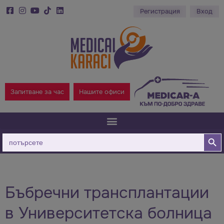
Регистрация
Вход
Запитване за час
Нашите офиси
Бутон за
Търсене
за:
Бъбречни трансплантации
в Университетска болница