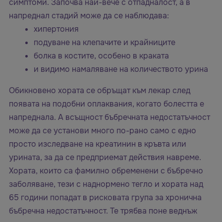
симптоми. Започва най-вече с отпадналост, а в
напреднал стадий може да се наблюдава:
хипертония
подуване на клепачите и крайниците
болка в костите, особено в краката
и видимо намаляване на количеството урина
Обикновено хората се обръщат към лекар след
появата на подобни оплаквания, когато болестта е
напреднала. А всъщност бъбречната недостатъчност
може да се установи много по-рано само с едно
просто изследване на креатинин в кръвта или
урината, за да се предприемат действия навреме.
Хората, които са фамилно обременени с бъбречно
заболяване, тези с наднормено тегло и хората над
65 години попадат в рисковата група за хронична
бъбречна недостатъчност. Те трябва поне веднъж