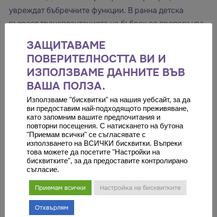
увреждат бъбречните функции. В ранна детска
възраст трансплантацията на бъбрек се препоръчва
като първи избор за лечение пред диализата, която
ЗАЩИТАВАМЕ
може да доведе до проблеми в растежа и
ПОВЕРИТЕЛНОСТТА ВИ И
развитието на младия организъм. И тъй като
ИЗПОЛЗВАМЕ ДАННИТЕ ВЪВ
детското телце е значително умалено, а
ВАША ПОЛЗА.
кръвоносните съдове са тънки и крехки,
Използваме "бисквитки" на нашия уебсайт, за да
трансплантацията на бъбрек в тази възраст изискват
ви предоставим най-подходящото преживяване,
значителен опит и прецизност от страна на
като запомним вашите предпочитания и
повторни посещения. С натискането на бутона
медицинския екип.
"Приемам всички" се съгласявате с
използването на ВСИЧКИ бисквитки. Въпреки
Болницата и екипът са от ключово значение при
това можете да посетите "Настройки на
трансплантация
бисквитките", за да предоставите контролирано
Трансплантацията на орган е една от най-сложните
съгласие.
операции в медицинската практика, а когато
Приемам всички
Настройка на бисквитките
органът се взема от жив донор отговорността е
Отхвърлям
двойна – от правилните и навременни медицински