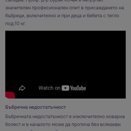
значителен професионален опит в присаждането на
бъбреци, включително и при деца и бебета с тегло
под 10 кг.
Бъбречна недостатъчност
Бъбречната недостатъчност е изключително коварна
болест и в началото може да протича без всякакви