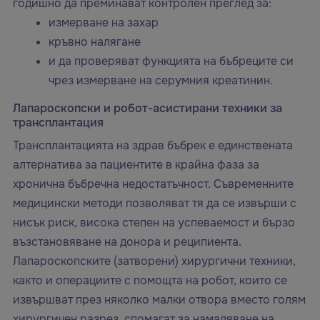
годишно да преминават контролен преглед за:
измерване на захар
кръвно налягане
и да проверяват функцията на бъбреците си
чрез измерване на серумния креатинин.
Лапароскопски и робот-асистирани техники за
трансплантация
Трансплантацията на здрав бъбрек е единствената
алтернатива за пациентите в крайна фаза за
хронична бъбречна недостатъчност. Съвременните
медицински методи позволяват тя да се извърши с
нисък риск, висока степен на успеваемост и бързо
възстановяване на донора и реципиента.
Лапароскопските (затворени) хирургични техники,
както и операциите с помощта на робот, които се
извършват през няколко малки отвора вместо голям
хирургичен разрез, спомагат за намаляване на