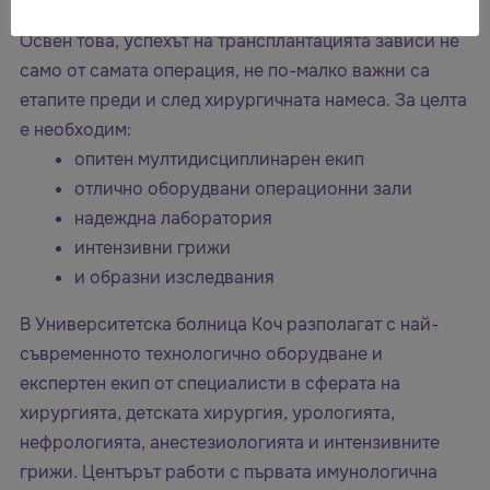
действия зависят не един, а два човешки живота.
Освен това, успехът на трансплантацията зависи не
само от самата операция, не по-малко важни са
етапите преди и след хирургичната намеса. За целта
е необходим:
опитен мултидисциплинарен екип
отлично оборудвани операционни зали
надеждна лаборатория
интензивни грижи
и образни изследвания
В Университетска болница Коч разполагат с най-
съвременното технологично оборудване и
експертен екип от специалисти в сферата на
хирургията, детската хирургия, урологията,
нефрологията, анестезиологията и интензивните
грижи. Центърът работи с първата имунологична