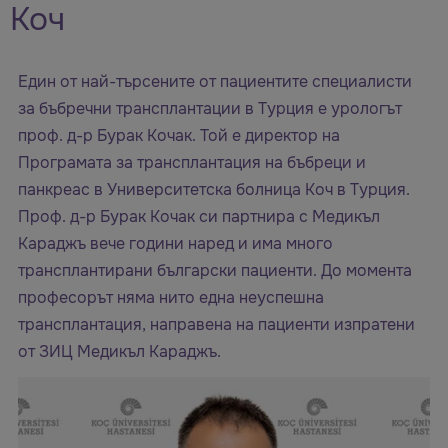
Коч
Един от най-търсените от пациентите специалисти
за бъбречни трансплантации в Турция е урологът
проф. д-р Бурак Кочак. Той е директор на
Програмата за трансплантация на бъбреци и
панкреас в Университетска болница Коч в Турция.
Проф. д-р Бурак Кочак си партнира с Медикъл
Караджъ вече години наред и има много
трансплантирани български пациенти. До момента
професорът няма нито една неуспешна
трансплантация, направена на пациенти изпратени
от ЗИЦ Медикъл Караджъ.