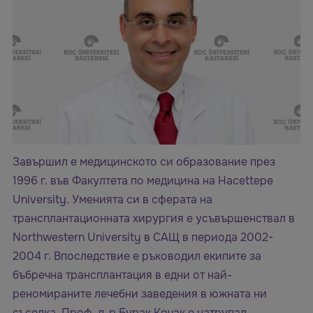
Завършил е медицинското си образование през
1996 г. във Факултета по медицина на Hacettepe
University. Уменията си в сферата на
трансплантационната хирургия е усъвършенствал в
Northwestern University в САЩ в периода 2002-
2004 г. Впоследствие е ръководил екипите за
бъбречна трансплантация в едни от най-
реномираните лечебни заведения в южната ни
съседка. Проф. д-р Бурак Кочак е натрупал