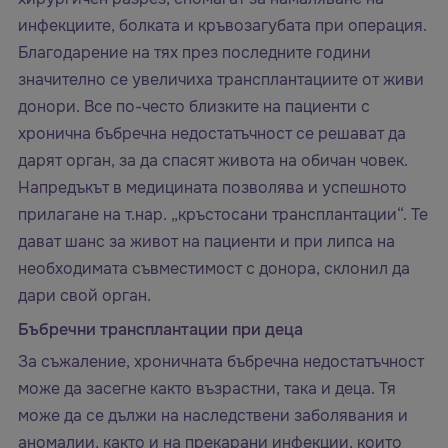
инфекциите, болката и кръвозагубата при операция.
Благодарение на тях през последните години
значително се увеличиха трансплантациите от живи
донори. Все по-често близките на пациенти с
хронична бъбречна недостатъчност се решават да
дарят орган, за да спасят живота на обичан човек.
Напредъкът в медицината позволява и успешното
прилагане на т.нар. „кръстосани трансплантации“. Те
дават шанс за живот на пациенти и при липса на
необходимата съвместимост с донора, склонил да
дари свой орган.
Бъбречни трансплантации при деца
За съжаление, хроничната бъбречна недостатъчност
може да засегне както възрастни, така и деца. Тя
може да се дължи на наследствени заболявания и
аномалии, както и на прекарани инфекции, които