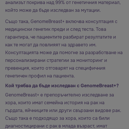
анализът покрива над 99% от генетичния материал,
който може да бъде изследван за мутации.
Също така, GenomeBreast+ включва консултация с
медицински генетик преди и след теста. Това
гарантира, че пациентите разбират резултатите и
как те могат да повлияят на здравето им.
Консултацията може да помогне за разработване на
персонализирани стратегии за мониторинг и
превенция, които отговарят на специфичния
генетичен профил на пациента.
Кой трябва да бъде изследван с GenomeBreast+?
GenomeBreast+ е препоръчително изследване за
хора, които имат семейна история на рак на
гърдата, яйчниците или други свързани видове рак.
Също така е подходящо за хора, които са били
диагностицирани с рак в млада възраст, имат