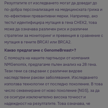
Резултатите от изследването могат да доведат до
по-добра персонализация на медицинската грижа и
по-ефективни превантивни мерки. Например, ако
тестът идентифицира мутация в гена CHEK2, това
може да означава различен риск и различни
стратегии за мониторинг и превенция в сравнение с
мутация в гените BRCA1 или BRCA2.
Какво предлагаме с GenomeBreast+?
С помощта на нашите партньори от компания
NMGenomix, предлагаме пълен анализ на 28 гена.
Тези гени са свързани с различни видове
наследствени ракови заболявания. Изследването
използва технологии от последно поколение. В това
число секвениране от ново поколение (NGS), за да
се осигури изключително висока точност и
надеждност на резултатите. Това означава, че