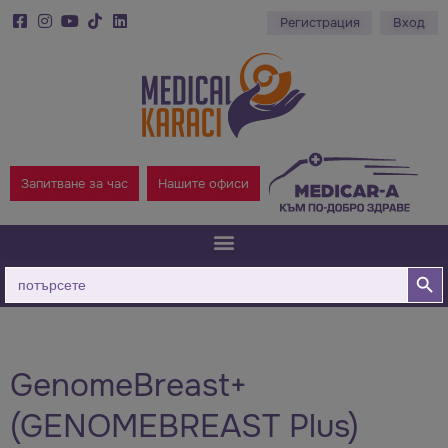
Регистрация
Вход
Запитване за час
Нашите офиси
Бутон за
Търсене
за:
GenomeBreast+
(GENOMEBREAST Plus)