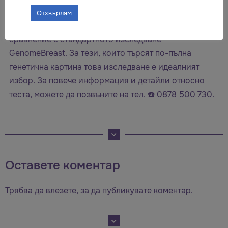
В заключение, GenomeBreast+ предлага по-широк и
Отхвърлям
дълбок поглед върху генетичния риск от рак в
сравнение с стандартното изследване
GenomeBreast. За тези, които търсят по-пълна
генетична картина това изследване е идеалният
избор. За повече информация и детайли относно
теста, можете да позвъните на тел. ☎️ 0878 500 730.
Оставете коментар
Трябва да
влезете
, за да публикувате коментар.