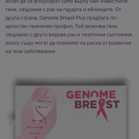
искат да се фокусират само върху най-известните
гени, свързани с рак на гърдата и яйчниците. От
друга страна, Genome Breast Plus предлага по-
цялостен генетичен профил. Той включва гени,
свързани с други видове рак и генетични състояния,
които също могат да повлияят на риска от развитие
на тези заболявания.