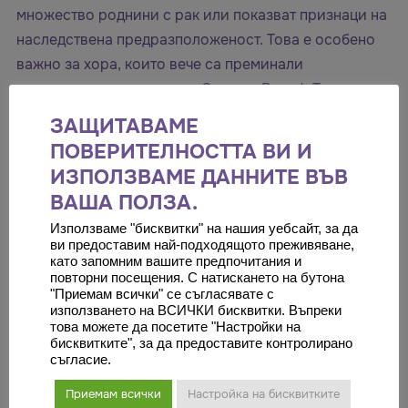
множество роднини с рак или показват признаци на
наследствена предразположеност. Това е особено
важно за хора, които вече са преминали
стандартното изследване Genome Breast. То е за
случаите, когато пациента иска по-детайлна
ЗАЩИТАВАМЕ
информация за своето генетично здраве.
ПОВЕРИТЕЛНОСТТА ВИ И
Каква информация дава изследването?
ИЗПОЛЗВАМЕ ДАННИТЕ ВЪВ
GenomeBreast+ предоставя детайлна информация за
ВАША ПОЛЗА.
генетичните мутации в 28 гена, свързани с рак на
Използваме "бисквитки" на нашия уебсайт, за да
гърдата и яйчниците, както и с други видове рак.
ви предоставим най-подходящото преживяване,
като запомним вашите предпочитания и
Тази информация включва не само наличието на
повторни посещения. С натискането на бутона
мутации, но и как те могат да повлияят на риска от
"Приемам всички" се съгласявате с
използването на ВСИЧКИ бисквитки. Въпреки
развитие на заболяване. Резултатите от
това можете да посетите "Настройки на
изследването могат да бъдат използвани за
бисквитките", за да предоставите контролирано
съгласие.
разработване на персонализирани стратегии за
мониторинг, превенция и лечение.
Приемам всички
Настройка на бисквитките