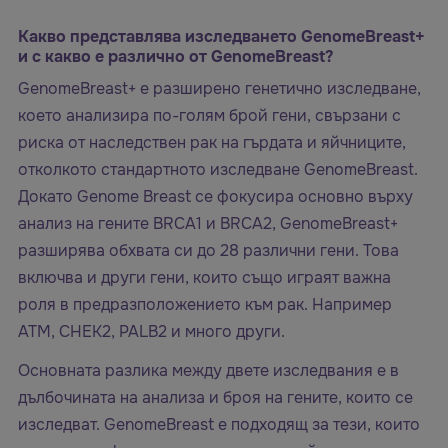
Какво представлява изследването GenomeBreast+
и с какво е различно от GenomeBreast?
GenomeBreast+ е разширено генетично изследване,
което анализира по-голям брой гени, свързани с
риска от наследствен рак на гърдата и яйчниците,
отколкото стандартното изследване GenomeBreast.
Докато Genome Breast се фокусира основно върху
анализ на гените BRCA1 и BRCA2, GenomeBreast+
разширява обхвата си до 28 различни гени. Това
включва и други гени, които също играят важна
роля в предразположението към рак. Например
ATM, CHEK2, PALB2 и много други.
Основната разлика между двете изследвания е в
дълбочината на анализа и броя на гените, които се
изследват. GenomeBreast е подходящ за тези, които