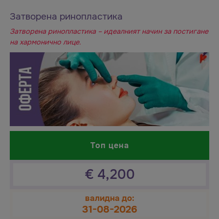
Затворена ринопластика
Затворена ринопластика – идеалният начин за постигане
на хармонично лице.
Топ цена
€
4,200
валидна до:
31-08-2026