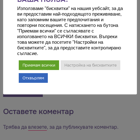
Изберете файлове
Използваме "бисквитки" на нашия уебсайт, за да
ви предоставим най-подходящото преживяване,
Приети типове файлове: jpg, pdf, Максимален размер
като запомним вашите предпочитания и
повторни посещения. С натискането на бутона
на файла: 2 MB, Максимален брой файлове:
"Приемам всички" се съгласявате с
Максимален брой файлове: 6.
използването на ВСИЧКИ бисквитки. Въпреки
това можете да посетите "Настройки на
Формат jpg, pdf, максимум 3 файла.
бисквитките", за да предоставите контролирано
съгласие.
Приемам всички
Настройка на бисквитките
Отхвърлям
Оставете коментар
Трябва да
влезете
, за да публикувате коментар.