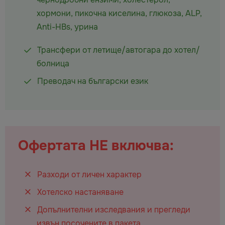
хормони, пикочна киселина, глюкоза, ALP,
Anti-HBs, урина
Трансфери от летище/автогара до хотел/
болница
Преводач на български език
Офертата НЕ включва:
Разходи от личен характер
Хотелско настаняване
Допълнителни изследвания и прегледи
извън посочените в пакета.