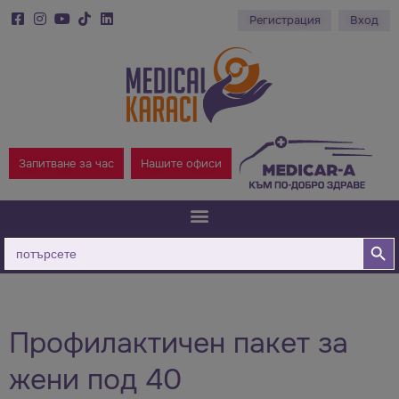
Регистрация
Вход
Запитване за час
Нашите офиси
Бутон за
Търсене
за:
Профилактичен пакет за
жени под 40