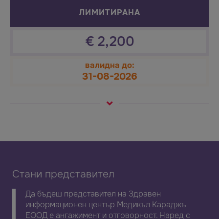
ЛИМИТИРАНА
€
2,200
валидна до:
31-08-2026
Стани представител
Да бъдеш представител на Здравен
информационен център Медикъл Караджъ
ЕООД е ангажимент и отговорност. Наред с