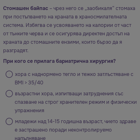
Стомашен байпас
– чрез него се „заобикаля“ стомаха
при постъпването на храната в храносмилателната
система. Избягва се усвояването на калории от част
от тънките черва и се осигурява директен достъп на
храната до стомашните ензими, които бързо да я
разградят.
При кого се прилага бариатрична хирургия?
хора с наднормено тегло и тежко затлъстяване с
BMI > 35/40
възрастни хора, изпитващи затруднения със
спазване на строг хранителен режим и физически
упражнения
младежи над 14-15 годишна възраст, чието здраве
е застрашено поради неконтролируемо
напълняване