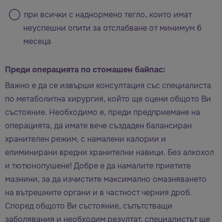
при всички с наднормено тегло, които имат
неуспешни опити за отслабване от минимум 6
месеца
Преди операцията по стомашен байпас:
Важно е да се извърши консултация със специалиста
по метаболитна хирургия, който ще оцени общото Ви
състояние. Необходимо е, преди предприемане на
операцията, да имате вече създаден балансиран
хранителен режим, с намалени калории и
елиминирани вредни хранителни навици. Без алкохол
и тютюнопушене! Добре е да намалите приетите
мазнини, за да изчистите максимално омазняването
на вътрешните органи и в частност черния дроб.
Според общото Ви състояние, съпътстващи
заболявания и необходим резултат, специалистът ще