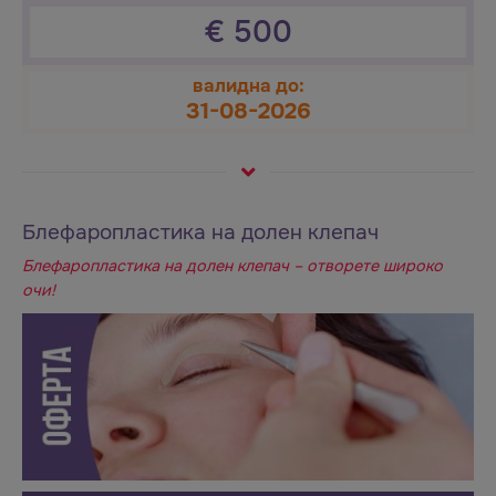
€
500
валидна до:
31-08-2026
Блефаропластика на долен клепач
Блефаропластика на долен клепач – отворете широко
очи!