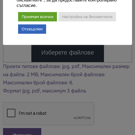
бисквитките", за да предоставите контролирано
съгласие.
Приемам всички
Настройка на бисквитките
Отхвърлям
Пуснете файлове тук или
Изберете файлове
Приети типове файлове: jpg, pdf, Максимален размер
на файла: 2 MB, Максимален брой файлове:
Максимален брой файлове: 6.
Формат jpg, pdf, максимум 3 файла.