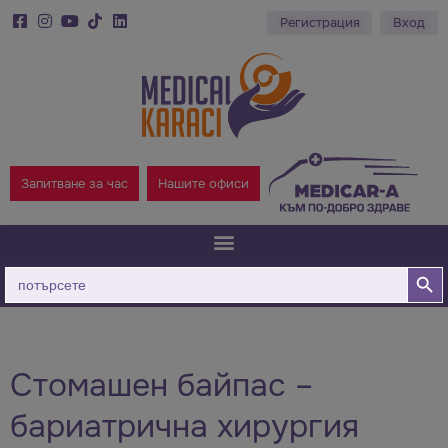
Регистрация
Вход
Запитване за час
Нашите офиси
Бутон за
Търсене
за:
Стомашен байпас –
бариатрична хирургия