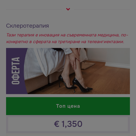
Склеротерапия
Тази терапия е иновация на съвременната медицина, по-
конкретно в сферата на третиране на телеангиектазии.
Топ цена
€
1,350