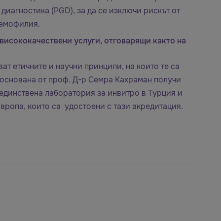
диагностика (PGD), за да се изключи рискът от
хемофилия.
 висококачествени услуги, отговарящи както на
ат етичните и научни принципи, на които те са
основана от проф. Д-р Семра Кахраман получи
 единствена лаборатория за инвитро в Турция и
вропа, които са удостоени с тази акредитация.