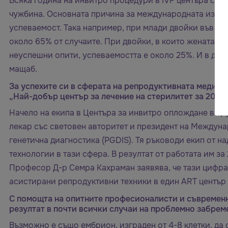
Всяка година на инвитро процедури в IVF центъра се п
чужбина. Основната причина за международната извест
успеваемост. Така например, при млади двойки във фе
около 65% от случаите. При двойки, в които жената е
неуспешни опити, успеваемостта е около 25%. И в дват
мащаб.
За успехите си в сферата на репродуктивната медиц
„Най-добър център за лечение на стерилитет за 2015 г.
Начело на екипа в Центъра за инвитро оплождане в Г
лекар със световен авторитет и президент на Междун
генетична диагностика (PGDIS). Тя ръководи екип от н
технологии в тази сфера. В резултат от работата им за
Професор Д-р Семра Кахраман заявява, че тази цифра 
асистирани репродуктивни техники в един ART център 
С помощта на опитните професионалисти и съвременн
резултат в почти всички случаи на проблемно забрем
Възможно е също ембрион, изграден от 4-8 клетки, да