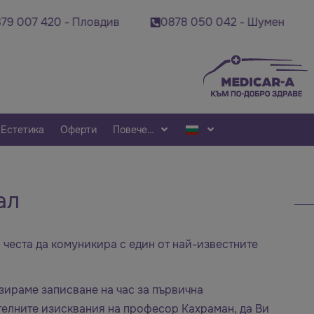
07 420 - Пловдив
0878 050 042 - Шумен
08
Естетика
Оферти
Повече…
ал
еста да комуникира с един от най-известните
зираме записване на час за първична
телните изисквания на професор Кахраман, да Ви