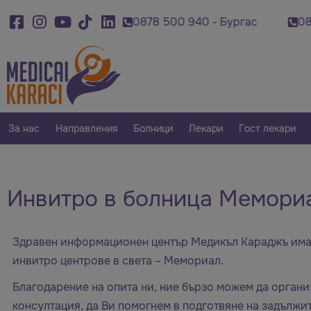
 920 - Варна
0878 500 940 - Бургас
0879 0
За нас
Направления
Болници
Лекари
Гост лекари
Инвитро в болница Мемори
Здравен информационен център Медикъл Караджъ има ч
инвитро центрове в света – Мемориал.
Благодарение на опита ни, ние бързо можем да органи
консултация, да Ви помогнем в подготвяне на задължи