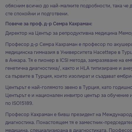
обясним всичко до най-малките подробности, така че д
сте спокойни и подготвени.
Повече за проф. д-р Семра Кахраман:
Директор на Център за репродуктивна медицина Мемо
Професор д-р Семра Кахраман е професор по акушерс
медицинска гимназия в Университета Hacettepe в Тур
в Анкара. Тя е пионер в ICSI метода, замразяване на
генетична диагностика/, както и HLA типизиране и ане
са първите в Турция, които изолират и създават ембри
Центърът е най-голямото звено в Турция, като годишн
Центърът е и национален инвитро център за обучение 
по ISO15189.
Професор Кахраман е бивш президент на Международ
диагностика. Понастоящем тя е заместник-председате
медицина, специализирана в диагностиката. Професор