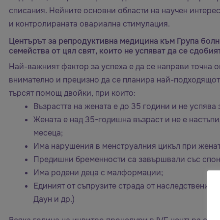
списания. Нейните основни области на научен интере
и контролираната овариална стимулация.
Центърът за репродуктивна медицина към Група бол
семейства от цял свят, които не успяват да се сдобият
Най-важният фактор за успеха е да се направи точна о
внимателно и прецизно да се планира най-подходящот
търсят помощ двойки, при които:
Възрастта на жената е до 35 години и не успява з
Жената е над 35-годишна възраст и не е настъп
месеца;
Има нарушения в менструалния цикъл при женат
Предишни бременности са завършвали със спон
Има родени деца с малформации;
Единият от съпрузите страда от наследствени 
Даун и др.)