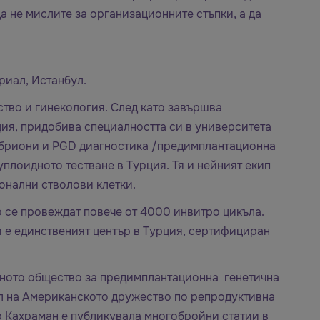
а не мислите за организационните стъпки, а да
риал, Истанбул.
тво и гинекология. След като завършва
ция, придобива специалността си в университета
 ембриони и PGD диагностика /предимплантационна
уплоидното тестване в Турция. Тя и нейният екип
онални стволови клетки.
о се провеждат повече от 4000 инвитро цикъла.
и е единственият център в Турция, сертифициран
ното общество за предимплантационна генетична
л на Американското дружество по репродуктивна
 Кахраман е публикувала многобройни статии в