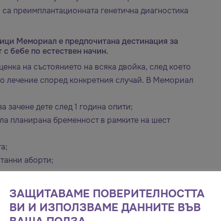
с са преимплантационната генетична диагностика
ници Мемориал е предпочитана дестинация за
 с бебе по естествен начин.
ценка на състоянието на всяка двойка, след което
о лечение според конкретния случай. В Мемориал
а зачене дете след 1 година опити;
ила планирана бременност в рамките на шест
а;
танни аборти;
хромозомни заболявания (хемофилия, синдром на
ЗАЩИТАВАМЕ ПОВЕРИТЕЛНОСТТА
ВИ И ИЗПОЛЗВАМЕ ДАННИТЕ ВЪВ