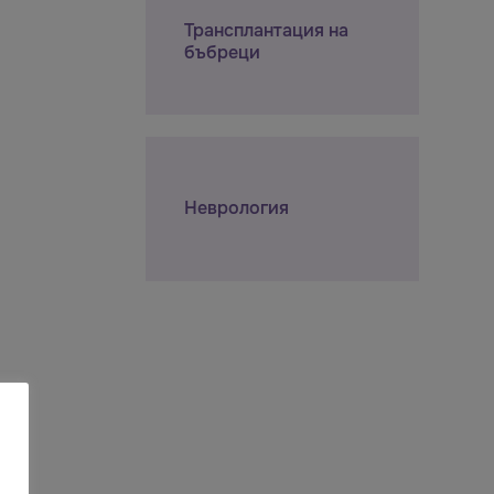
Трансплантация на
бъбреци
Неврология