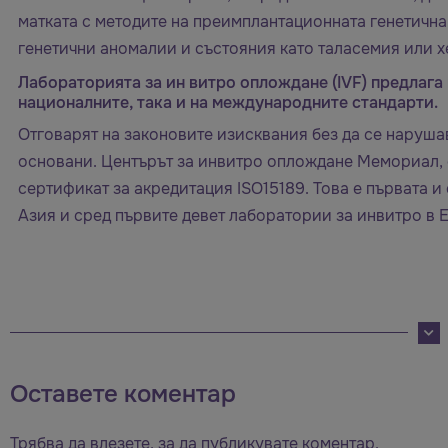
матката с методите на преимплантационната генетична 
генетични аномалии и състояния като таласемия или 
Лабораторията за ин витро оплождане (IVF) предлага
националните, така и на международните стандарти.
Отговарят на законовите изисквания без да се нарушав
основани. Центърът за инвитро оплождане Мемориал, 
сертификат за акредитация ISO15189. Това е първата и
Азия и сред първите девет лаборатории за инвитро в Е
Оставете коментар
Трябва да
влезете
, за да публикувате коментар.