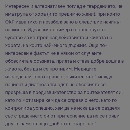
Интересен и алтернативен поглед е твърдението, че
има група от хора (и то предимно жени), при които
ОКР идва тихо и незабелязано в следствие начинът
на живот. Идеалният пример е прословутото
чувство за контрол над действията и живота на
хората, на които най-много държим. Още по-
интересен е фактът, че в някой от случаите
обсесията е осъзната, приета и става добре дошла в
живота, без да и се противим. Медиците,
изследвали това странно „съжителство“ между
пациент и диагноза твърдят, че обсесията се
превръща в предизвикателство за притежателят си,
като го мотивира хем да се справя с него, като го
контролира успешно, хем да не иска да се разделя
със страданието си от притеснение да не се появи
друго, заместващо „доброто, старо зло“.