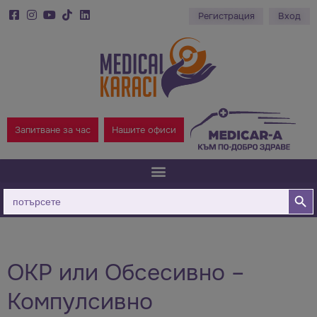
Регистрация
Вход
Запитване за час
Нашите офиси
Бутон за
Търсене
за:
ОКР или Обсесивно –
Компулсивно