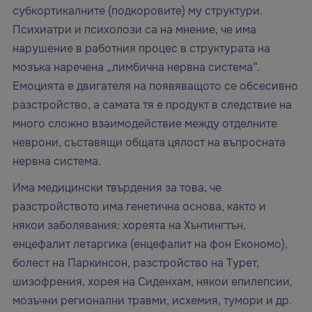
субкортикалните (подкоровите) му структури.
Психиатри и психолози са на мнение, че има
нарушение в работния процес в структурата на
мозъка наречена „лимбична нервна система“.
Емоцията е двигателя на появяващото се обсесивно
разстройство, а самата тя е продукт в следствие на
много сложно взаимодействие между отделните
неврони, съставящи общата цялост на въпросната
нервна система.
Има медицински твърдения за това, че
разстройството има генетична основа, както и
някои заболявания: хореята на Хънтингтън,
енцефалит летаргика (енцефалит на фон Економо),
болест на Паркинсон, разстройство на Турет,
шизофрения, хорея на Сиденхам, някои епилепсии,
мозъчни регионални травми, исхемия, тумори и др.