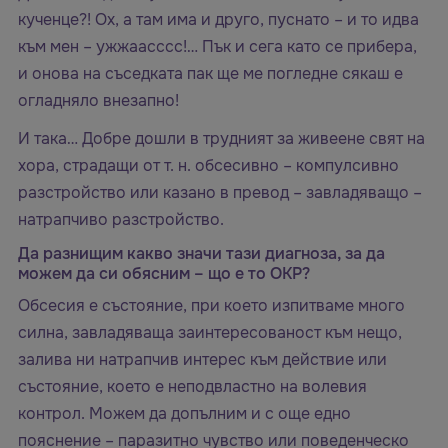
кученце?! Ох, а там има и друго, пуснато – и то идва
към мен – ужжаасссс!… Пък и сега като се прибера,
и онова на съседката пак ще ме погледне сякаш е
огладняло внезапно!
И така… Добре дошли в трудният за живеене свят на
хора, страдащи от т. н. обсесивно – компулсивно
разстройство или казано в превод – завладяващо –
натрапчиво разстройство.
Да разнищим какво значи тази диагноза, за да
можем да си обясним – що е то ОКР?
Обсесия е състояние, при което изпитваме много
силна, завладяваща заинтересованост към нещо,
залива ни натрапчив интерес към действие или
състояние, което е неподвластно на волевия
контрол. Можем да допълним и с още едно
пояснение – паразитно чувство или поведенческо