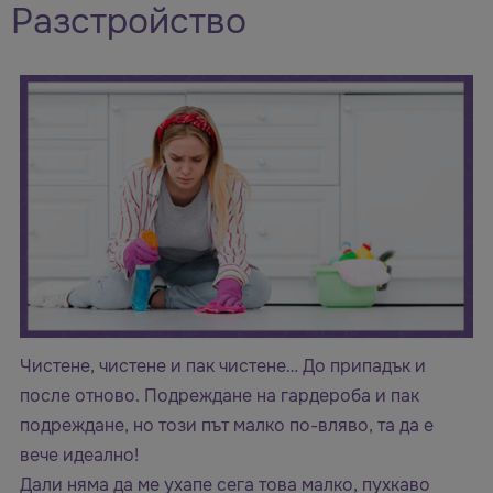
Разстройство
Чистене, чистене и пак чистене… До припадък и
после отново. Подреждане на гардероба и пак
подреждане, но този път малко по-вляво, та да е
вече идеално!
Дали няма да ме ухапе сега това малко, пухкаво