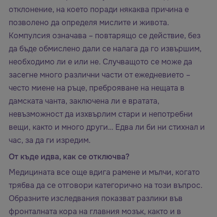
отклонение, на което поради някаква причина е
позволено да определя мислите и живота.
Компулсия означава – повтарящо се действие, без
да бъде обмислено дали се налага да го извършим,
необходимо ли е или не. Случващото се може да
засегне много различни части от ежедневието –
често миене на ръце, преброяване на нещата в
дамската чанта, заключена ли е вратата,
невъзможност да изхвърлим стари и непотребни
вещи, както и много други… Едва ли би ни стихнал и
час, за да ги изредим.
От къде идва, как се отключва?
Медицината все още вдига рамене и мълчи, когато
трябва да се отговори категорично на този въпрос.
Образните изследвания показват разлики във
фронталната кора на главния мозък, както и в