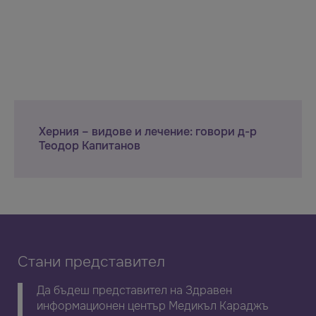
Херния – видове и лечение: говори д-р
Теодор Капитанов
Стани представител
Да бъдеш представител на Здравен
информационен център Медикъл Караджъ