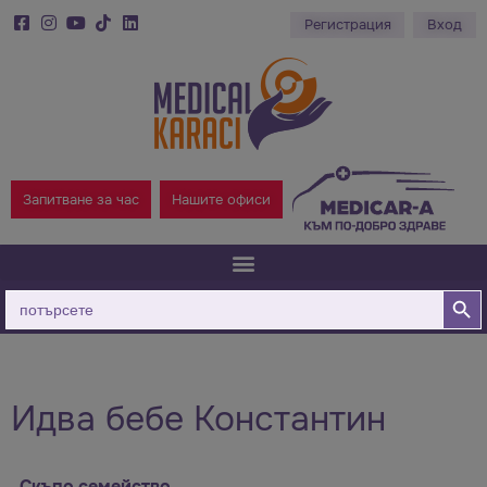
Регистрация
Вход
Запитване за час
Нашите офиси
Бутон за
Търсене
за:
Идва бебе Константин
Скъпо семейство,