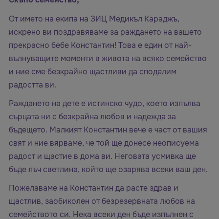
От името на екипа на ЗИЦ Медикъл Караджъ,
искрено ви поздравяваме за раждането на вашето
прекрасно бебе Константин! Това е един от най-
вълнуващите моменти в живота на всяко семейство
и ние сме безкрайно щастливи да споделим
радостта ви.
Раждането на дете е истинско чудо, което изпълва
сърцата ни с безкрайна любов и надежда за
бъдещето. Малкият Константин вече е част от вашия
свят и ние вярваме, че той ще донесе неописуема
радост и щастие в дома ви. Неговата усмивка ще
бъде лъч светлина, който ще озарява всеки ваш ден.
Пожелаваме на Константин да расте здрав и
щастлив, заобиколен от безрезервната любов на
семейството си. Нека всеки ден бъде изпълнен с