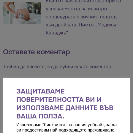
Един от най-важните фактори за
успеваемостта на инвитро
процедурата е личният подход
към двойката. Ние от „Медикъл
Караджъ“
Оставете коментар
Трябва да
влезете
, за да публикувате коментар.
ЗАЩИТАВАМЕ
ПОВЕРИТЕЛНОСТТА ВИ И
ПОСЛЕДНО ПРЕГЛЕЖДАНИ В
ИЗПОЛЗВАМЕ ДАННИТЕ ВЪВ
БЛОГА
ВАША ПОЛЗА.
Използваме "бисквитки" на нашия уебсайт, за да
ви предоставим най-подходящото преживяване,