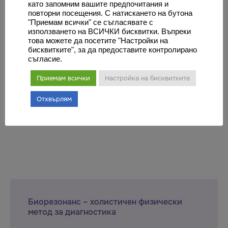
като запомним вашите предпочитания и
повторни посещения. С натискането на бутона
"Приемам всички" се съгласявате с
използването на ВСИЧКИ бисквитки. Въпреки
това можете да посетите "Настройки на
бисквитките", за да предоставите контролирано
съгласие.
Безплатните консултации с проф. д-р
Халил Джошкун в София – 22.10.22
Приемам всички
Настройка на бисквитките
Отхвърлям
Биорезонанс – холистичен физически
метод за диагностика