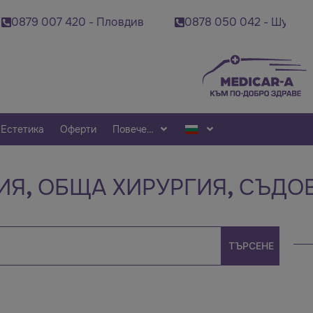
879 007 420 - Пловдив
0878 050 042 - Шумен
Естетика
Оферти
Повече…
ИЯ
,
ОБЩА ХИРУРГИЯ
,
СЪДОВ