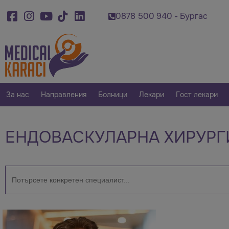
 500 920 - Варна
0878 500 940 - Бургас
0
За нас
Направления
Болници
Лекари
Гост лекари
ЕНДОВАСКУЛАРНА ХИРУРГ
Търсене
за: