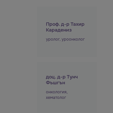
Проф. д-р Тахир
Карадениз
уролог
,
уроонколог
доц. д-р Тунч
Фъшгън
онкология
,
хематолог