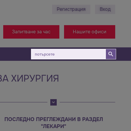
Регистрация
Вход
0878 495 689 - Ст. Загора
+38971314005 - Офи
Запитване за час
Нашите офиси
Бутон за търсене
Търсене
за:
А ХИРУРГИЯ
ПОСЛЕДНО ПРЕГЛЕЖДАНИ В РАЗДЕЛ
"ЛЕКАРИ"