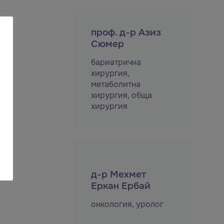
проф. д-р Азиз
Сюмер
бариатрична
хирургия
,
метаболитна
хирургия
,
обща
хирургия
д-р Мехмет
Еркан Ербай
онкология
,
уролог