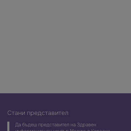
Стани представител
Да бъдеш представител на Здравен