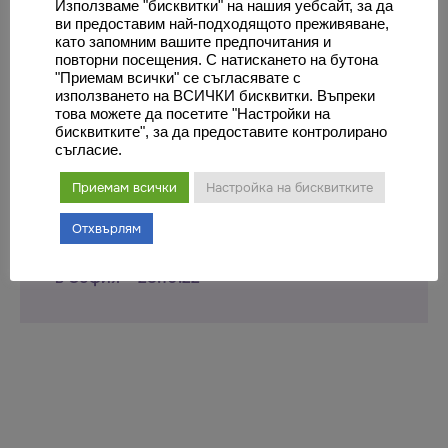
Използваме "бисквитки" на нашия уебсайт, за да
Стефан Рис
ви предоставим най-подходящото преживяване,
като запомним вашите предпочитания и
повторни посещения. С натискането на бутона
"Приемам всички" се съгласявате с
използването на ВСИЧКИ бисквитки. Въпреки
това можете да посетите "Настройки на
бисквитките", за да предоставите контролирано
съгласие.
Приемам всички
Настройка на бисквитките
Отхвърлям
Безплатните консултации с д-р Джем Йоз
в София – 28.10.22