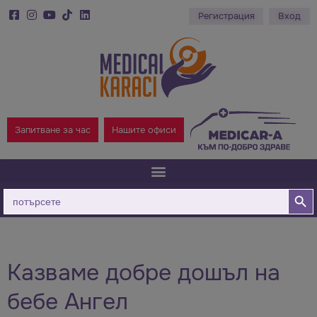
Регистрация
Вход
Запитване за час
Нашите офиси
Бутон за
Търсене
за:
Казваме добре дошъл на
бебе Ангел