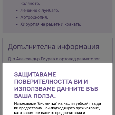
коляното,
Лечение с лумбаго,
Артроскопия,
Хирургия на ръцете и краката;
Допълнителна информация
Д-р Александър Гиуреа е ортопед ревматолог
във Wiener Privatklinik. Той е заместник-
ръководител на катедрата по ортопедия, както и
ЗАЩИТАВАМЕ
редовен професор във Виенския университет.
ПОВЕРИТЕЛНОСТТА ВИ И
ИЗПОЛЗВАМЕ ДАННИТЕ ВЪВ
Проф. Гиуреа практикува най-модерните
ВАША ПОЛЗА.
хирургични техники като компютърна навигация
и по-слабо инвазивна хирургия. Той използва
Използваме "бисквитки" на нашия уебсайт, за да
ви предоставим най-подходящото преживяване,
повечето съвременни устройства като
като запомним вашите предпочитания и