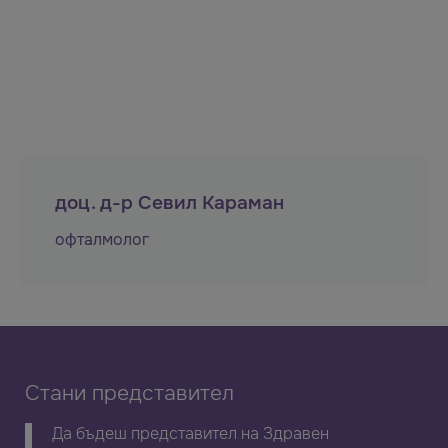
доц. д-р Севил Караман
офталмолог
Стани представител
Да бъдеш представител на Здравен