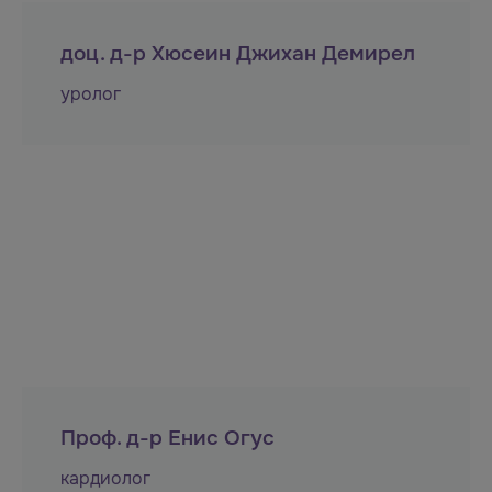
доц. д-р Хюсеин Джихан Демирел
уролог
Проф. д-р Енис Огус
кардиолог