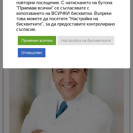
антиалергични импланти. Към 31.08.2016 г., с над
повторни посещения. С натискането на бутона
"Приемам всички" се съгласявате с
3900 извършени операции, проф. Гиуреа е един
използването на ВСИЧКИ бисквитки. Въпреки
от хирурзите с голям брой операции от новото
това можете да посетите "Настройки на
бисквитките", за да предоставите контролирано
поколение.
съгласие.
Приемам всички
Настройка на бисквитките
Отхвърлям