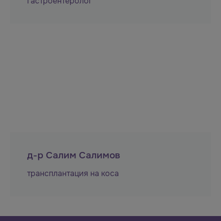
гастроентеролог
д-р Салим Салимов
трансплантация на коса