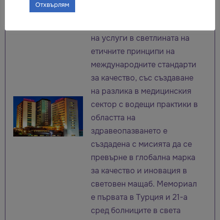
Отхвърлям
ориентирана към клиента
концепция за представяне
на услуги в светлината на
етичните принципи на
международните стандарти
за качество, със създаване
на разлика в медицинския
сектор с водещи практики в
областта на
здравеопазването е
създадена с мисията да се
превърне в глобална марка
за качество и иновация в
световен мащаб. Meмориал
е първата в Турция и 21-а
сред болниците в света