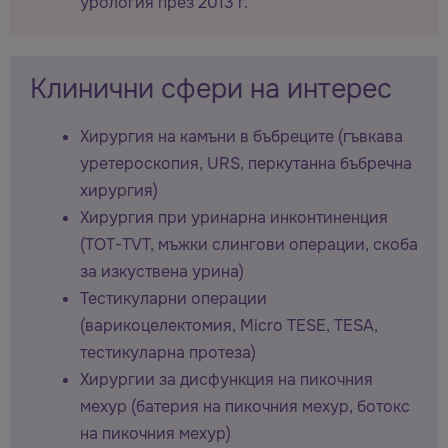
урология през 2013 г.
Клинични сфери на интерес
Хирургия на камъни в бъбреците (гъвкава
уретероскопия, URS, перкутанна бъбречна
хирургия)
Хирургия при уринарна инконтиненция
(TOT-TVT, мъжки слингови операции, скоба
за изкуствена урина)
Тестикуларни операции
(варикоцелектомия, Micro TESE, TESA,
тестикуларна протеза)
Хирургии за дисфункция на пикочния
мехур (батерия на пикочния мехур, ботокс
на пикочния мехур)