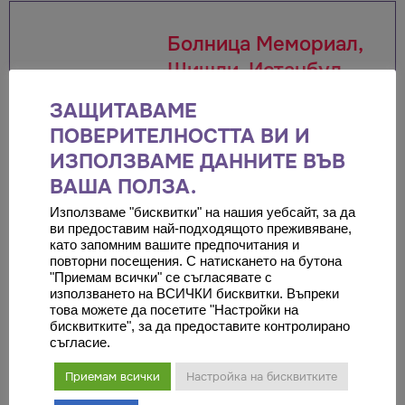
Болница Мемориал,
Шишли, Истанбул
Тази болница е построена с
ЗАЩИТАВАМЕ
идеята да се превърне в
ПОВЕРИТЕЛНОСТТА ВИ И
лидер в здравеопазването
ИЗПОЛЗВАМЕ ДАННИТЕ ВЪВ
и референтен център не
ВАША ПОЛЗА.
само за Турция, но и в
Използваме "бисквитки" на нашия уебсайт, за да
света.
ви предоставим най-подходящото преживяване,
като запомним вашите предпочитания и
повторни посещения. С натискането на бутона
"Приемам всички" се съгласявате с
използването на ВСИЧКИ бисквитки. Въпреки
това можете да посетите "Настройки на
Група болници
бисквитките", за да предоставите контролирано
съгласие.
Мемориал
Meмориал Здравна Група ,
Приемам всички
Настройка на бисквитките
с отличен персонал и