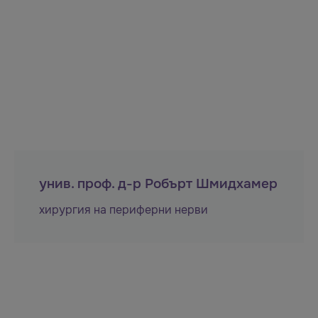
унив. проф. д-р Робърт Шмидхамер
хирургия на периферни нерви