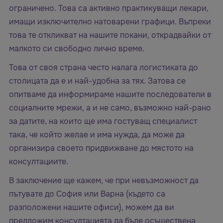
ограничено. Това са активно практикуващи лекари,
имащи изключително натоварени графици. Въпреки
това те откликват на нашите покани, открадвайки от
малкото си свободно лично време.
Това от своя страна често налага логистиката до
столицата да е и най-удобна за тях. Затова се
опитваме да информираме нашите последователи в
социалните мрежи, а и не само, възможно най-рано
за датите, на които ще има гостуващ специалист
така, че който желае и има нужда, да може да
организира своето придвижване до мястото на
консултациите.
В заключение ще кажем, че при невъзможност да
пътувате до София или Варна (където са
разположени нашите офиси), можем да ви
предложим консултацията да бъде осъществена