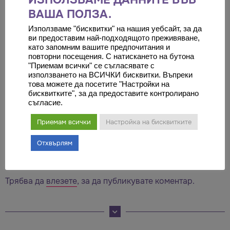
ИЗПОЛЗВАМЕ ДАННИТЕ ВЪВ
през фейсбук месинджър
ВАША ПОЛЗА.
Използваме "бисквитки" на нашия уебсайт, за да
Не забравяйте – Ние сме винаги на ваша страна!
ви предоставим най-подходящото преживяване,
като запомним вашите предпочитания и
С уважение,
повторни посещения. С натискането на бутона
екипът на ЗИЦ Медикъл Караджъ
"Приемам всички" се съгласявате с
използването на ВСИЧКИ бисквитки. Въпреки
това можете да посетите "Настройки на
бисквитките", за да предоставите контролирано
съгласие.
Приемам всички
Настройка на бисквитките
Отхвърлям
Оставете коментар
Трябва да
влезете
, за да публикувате коментар.