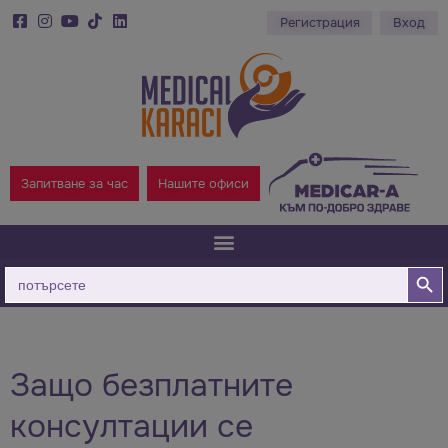
Регистрация
Вход
Запитване за час
Нашите офиси
Бутон за
Търсене
за:
Защо безплатните
консултации се