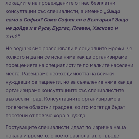
локациите на провежданите от нас безплатни
консултации със специалисти, а именно
„Защо
само в София? Само София ли е България? Защо
не дойде и в Русе, Бургас, Плевен, Хасково и
т.н.?“
.
Не веднъж сме разяснявали в социалните мрежи, че
колкото и да ни се иска няма как да организираме
посещенията на специалистите по малките населени
места. Разбираме необходимостта на всички
нуждаещи се пациенти, но за съжаление няма как да
организираме консултациите със специалистите
във всеки град. Консултациите организираме в
големите областни градове, които могат да бъдат
посетени от повече хора в нужда.
Гостуващите специалисти идват по изрична наша
покана и времето, с което разполагат, е твърде