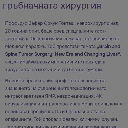
гръбначната хирургия
Проф. д-р Зафер Оркун Токташ, неврохирург с над
20 години опит, беше сред специалните гост-
лектори на Онкологичния семинар, организиран от
Медикъл Караджъ. Той представи темата
„Brain and
Spine Tumor Surgery: New Era and Changing Lives“
,
акцентирайки върху иновативните подходи в
хирургията на мозъчни и гръбначни тумори.
В своята презентация проф. Токташ подчерта
значението на съвременните технологии като
интраоперативен ЯМР, невронавигация, 4K
визуализация и интраоперативен мониторинг, които
повишават прецизността и безопасността на
операциите. Той сподели реални клинични случаи,
демонстриращи как тези иновации допринасят за