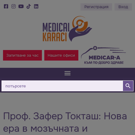
Регистрация
Вход
Запитване за час
Нашите офиси
Бутон за
Търсене
за:
Проф. Зафер Токташ: Нова
ера в мозъчната и