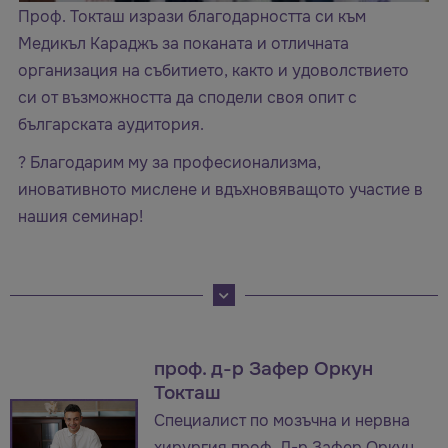
Проф. Токташ изрази благодарността си към
Медикъл Караджъ за поканата и отличната
организация на събитието, както и удоволствието
си от възможността да сподели своя опит с
българската аудитория.
? Благодарим му за професионализма,
иновативното мислене и вдъхновяващото участие в
нашия семинар!
проф. д-р Зафер Оркун
Токташ
Специалист по мозъчна и нервна
хирургия проф. Д-р Зафер Оркун