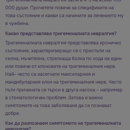
000 души. Прочетете повече за спецификите на
това състояние и какви са начините за лечението му
в чужбина.
Какво представлява тригеминалната невралгия?
Тригеминалната невралгия представлява хронично
състояние, характеризиращо се с пристъпи на
силна, мъчителна, стрелкаща болка по хода на един
или повече от клоновете на тригеминалния нерв.
Най- често са засегнати максиларния и
мандибуларния клон на тригеминалния нерв. Често
пъти причината се търси в друга насока – например
в стоматологичен проблем. Затова е важно
симптомите на това заболяване да се познават
добре.
Как да разпознаем симптомите на тригеминалната
невралгия?