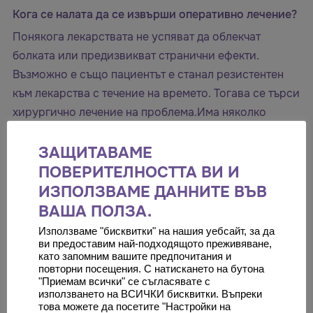
Кога се налата да се извърши оперативно лечение?
Понякога лекарствата не успяват да облекчат
болката или предизвикват странични ефекти.
Възможно е също пациентът е станал резистентен
към лекарства с течение на времето. Тогава се търси
хирургично лечение на проблема.Има няколко
неврохирургични процедури за лечение на
тригеминална невралгия. Някои процедури се
ЗАЩИТАВАМЕ
извършват амбулаторно, докато други могат да
ПОВЕРИТЕЛНОСТТА ВИ И
включват по-сложна операция, която се извършва
ИЗПОЛЗВАМЕ ДАННИТЕ ВЪВ
под обща анестезия и изисква болничен престой.
ВАША ПОЛЗА.
Използваме "бисквитки" на нашия уебсайт, за да
Ризотомията (ризолиза) е процедура, при която се
ви предоставим най-подходящото преживяване,
увреждат нервните влакна, за да се блокира
като запомним вашите предпочитания и
повторни посещения. С натискането на бутона
болката. Предлагат се няколко форми на ризотомия
"Приемам всички" се съгласявате с
за лечение на тригеминална невралгия като
използването на ВСИЧКИ бисквитки. Въпреки
това можете да посетите "Настройки на
компресия с балон, инжекция с глицерол,