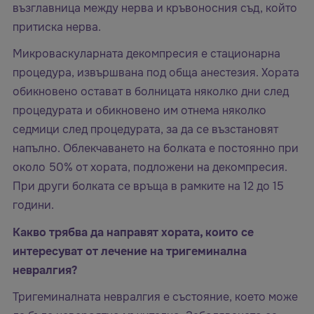
възглавница между нерва и кръвоносния съд, който
притиска нерва.
Микроваскуларната декомпресия е стационарна
процедура, извършвана под обща анестезия. Хората
обикновено остават в болницата няколко дни след
процедурата и обикновено им отнема няколко
седмици след процедурата, за да се възстановят
напълно. Облекчаването на болката е постоянно при
около 50% от хората, подложени на декомпресия.
При други болката се връща в рамките на 12 до 15
години.
Какво трябва да направят хората, които се
интересуват от лечение на тригеминална
невралгия?
Тригеминалната невралгия е състояние, което може