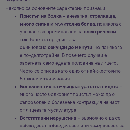
Няколко са основните характерни признаци:
Пристъп на болка –
внезапна,
стрелкаща,
много силна и мъчителна болка
, понякога с
усещане за преминаване на
електрически
ток
. Болката продължава
обикновено
секунди до минути
, но понякога
е по-дълготрайна. В повечето случаи е
засегната само едната половина на лицето.
Често се описва като едно от най-жестоките
болкови изживявания.
Болезнен тик на мускулатурата на лицето
–
много често болковият пристъп може да е
съпроводен с болезнена контракция на част
от лицевата мускулатура.
Вегетативни нарушения
– възможно е да се
наблюдават побледняване или зачервяване на