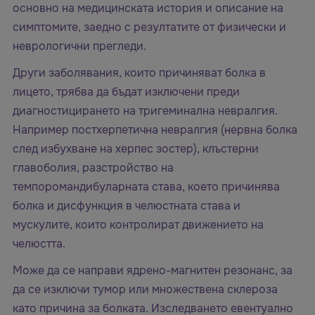
основно на медицинската история и описание на
симптомите, заедно с резултатите от физически и
неврологични прегледи.
Други заболявания, които причиняват болка в
лицето, трябва да бъдат изключени преди
диагностицирането на тригеминална невралгия.
Например постхерпетична невралгия (нервна болка
след избухване на херпес зостер), клъстерни
главоболия, разстройство на
темпоромандибуларната става, което причинява
болка и дисфункция в челюстната става и
мускулите, които контролират движението на
челюстта.
Може да се направи ядрено-магнитен резонанс, за
да се изключи тумор или множествена склероза
като причина за болката. Изследването евентуално