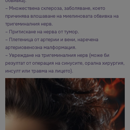
обвивка).
– Множествена склероза, заболяване, което
причинява влошаване на миелиновата обвивка на
тригеминалния нерв.
– Притискане на нерва от тумор.
– Плетеница от артерии и вени, наречена
артериовенозна малформация.
– Увреждане на тригеминалния нерв (може би
резултат от операция на синусите, орална хирургия,
инсулт или травма на лицето).