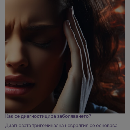
Как се диагностицира заболяването?
Диагнозата тригеминална невралгия се основава