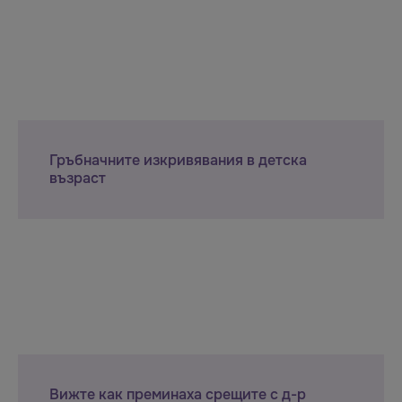
Гръбначните изкривявания в детска
възраст
Вижте как преминаха срещите с д-р