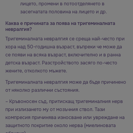
лицето, промени в потоотделянето в
засегнатата половина на лицето и др.
Каква е причината за поява на тригеминалната
невралгия?
Тригеминалната невралгия се среща най-често при
хора над 50-годишна възраст, въпреки че може да
се появи на всяка възраст, включително и в ранна
детска възраст. Разстройството засяго по-често
жените, отколкото мъжете.
Тригеминалната невралгия може да бъде причинено
от няколко различни състояния.
– Кръвоносен съд, притискащ тригеминалния нерв
при излизането му от мозъчния ствол. Тази
компресия причинява износване или увреждане на
защитното покритие около нерва (миелиновата