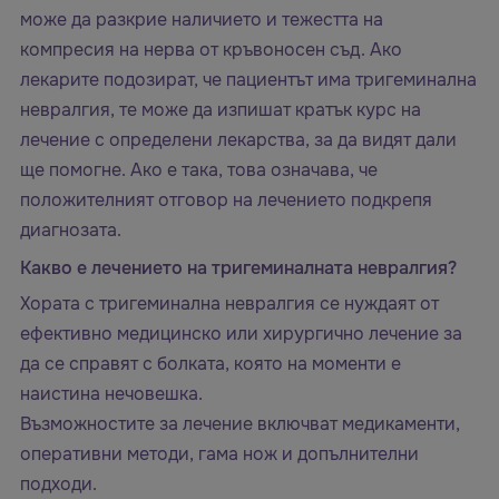
може да разкрие наличието и тежестта на
компресия на нерва от кръвоносен съд. Ако
лекарите подозират, че пациентът има тригеминална
невралгия, те може да изпишат кратък курс на
лечение с определени лекарства, за да видят дали
ще помогне. Ако е така, това означава, че
положителният отговор на лечението подкрепя
диагнозата.
Какво е лечението на тригеминалната невралгия?
Хората с тригеминална невралгия се нуждаят от
ефективно медицинско или хирургично лечение за
да се справят с болката, която на моменти е
наистина нечовешка.
Възможностите за лечение включват медикаменти,
оперативни методи, гама нож и допълнителни
подходи.