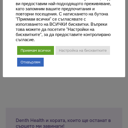
ви предоставим най-подходящото преживяване,
като запомним вашите предпочитания и
повторни посещения. С натискането на бутона
"Приемам всички" се съгласявате с
използването на ВСИЧКИ бисквитки. Въпреки
това можете да посетите "Настройки на
бисквитките", за да предоставите контролирано
съгласие.
Приемам всички
Настройка на бисквитките
Историята на Елена Енева
Отхвърлям
Denth Health и хората, които ще останат в
сърцето ми завинаги!