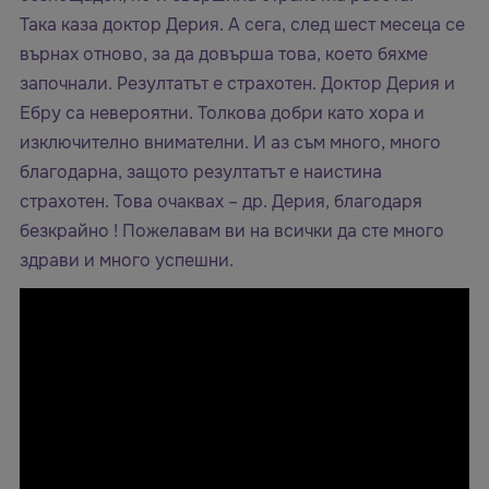
Така каза доктор Дерия. А сега, след шест месеца се
върнах отново, за да довърша това, което бяхме
започнали. Резултатът е страхотен. Доктор Дерия и
Ебру са невероятни. Толкова добри като хора и
изключително внимателни. И аз съм много, много
благодарна, защото резултатът е наистина
страхотен. Това очаквах – др. Дерия, благодаря
безкрайно ! Пожелавам ви на всички да сте много
здрави и много успешни.