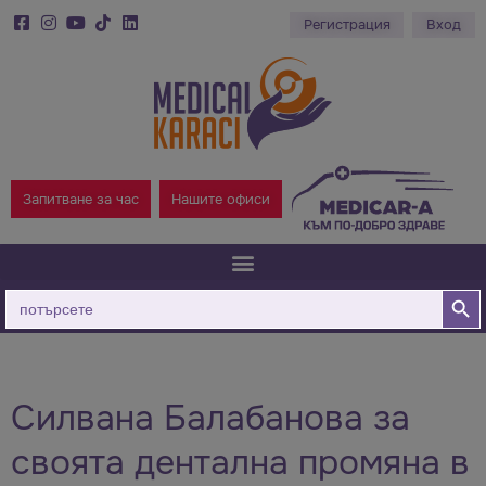
Регистрация
Вход
Запитване за час
Нашите офиси
Бутон за
Търсене
за:
Силвана Балабанова за
своята дентална промяна в