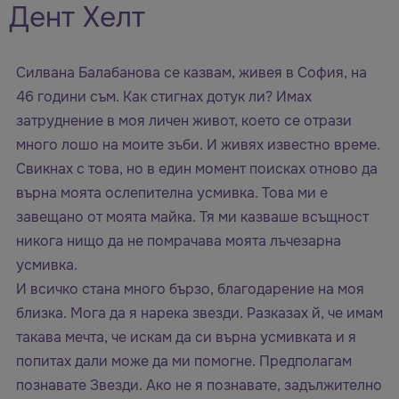
Дент Хелт
Силвана Балабанова се казвам, живея в София, на
46 години съм. Как стигнах дотук ли? Имах
затруднение в моя личен живот, което се отрази
много лошо на моите зъби. И живях известно време.
Свикнах с това, но в един момент поисках отново да
върна моята ослепителна усмивка. Това ми е
завещано от моята майка. Тя ми казваше всъщност
никога нищо да не помрачава моята лъчезарна
усмивка.
И всичко стана много бързо, благодарение на моя
близка. Мога да я нарека звезди. Разказах й, че имам
такава мечта, че искам да си върна усмивката и я
попитах дали може да ми помогне. Предполагам
познавате Звезди. Ако не я познавате, задължително