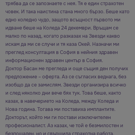
трябва да се запознаете с нея. Тя е един страхотен
човек. И така наистина стана много бързо. Беше като
едно коледно чудо, защото всъщност първото ми
идване беше на Коледа 24 декември. Връщам се
малко по назад, когато разказах на Звезди какво
искам да ми се случи и тя каза Окей. Назначи ми
преглед консултация в София в нейния здравен
информационен здравен център в София.
Доктор Басан ме прегледа и още същия ден получих
предложение – оферта. Аз се съгласих веднага, без
изобщо да се замислям. Звезди организира всичко
и след няколко дни вече бях тук. Това беше, както
казах, в навечерието на Коледа, между Коледа и
Нова година. Тогава ми поставиха имплантите.
Докторът, който ми ги постави изключителен
професионалист. Аз казах, че той е безмилостен и
безпощаден, но и свършила страхотна работа.