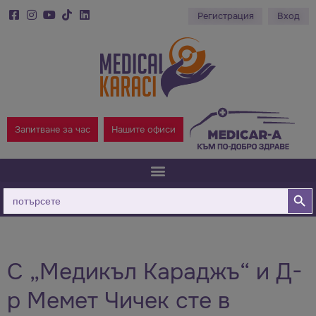
Регистрация
Вход
Запитване за час
Нашите офиси
Бутон за
Търсене
за:
С „Медикъл Караджъ“ и Д-
р Мемет Чичек сте в