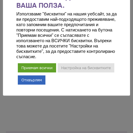
"НАПРАВЛЕНИЯ"
ВАША ПОЛЗА.
Използваме "бисквитки" на нашия уебсайт, за да
ви предоставим най-подходящото преживяване,
като запомним вашите предпочитания и
повторни посещения. С натискането на бутона
"Приемам всички" се съгласявате с
използването на ВСИЧКИ бисквитки. Въпреки
това можете да посетите "Настройки на
бисквитките", за да предоставите контролирано
съгласие.
Луиза Коновска: На ЗИЦ „Медикъл
Приемам всички
Настройка на бисквитките
Караджъ“ давам оценка отличен 6
Отхвърлям