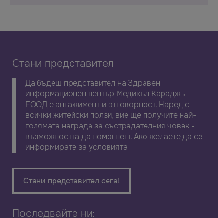
Стани представител
Да бъдеш представител на Здравен
информационен център Медикъл Караджъ
ЕООД е ангажимент и отговорност. Наред с
всички житейски ползи, вие ще получите най-
голямата награда за състрадателния човек -
възможността да помогнеш. Ако желаете да се
информирате за условията
Стани представител сега!
Последвайте ни: