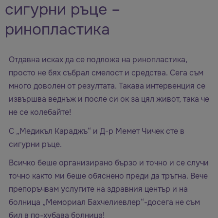
сигурни ръце –
ринопластика
Отдавна исках да се подложа на ринопластика,
просто не бях събрал смелост и средства. Сега съм
много доволен от резултата. Такава интервенция се
извършва веднъж и после си ок за цял живот, така че
не се колебайте!
С „Медикъл Караджъ“ и Д-р Мемет Чичек сте в
сигурни ръце.
Всичко беше организирано бързо и точно и се случи
точно както ми беше обяснено преди да тръгна. Вече
препоръчвам услугите на здравния център и на
болница „Мемориал Бахчелиевлер“-досега не съм
бил в по-хубава болница!