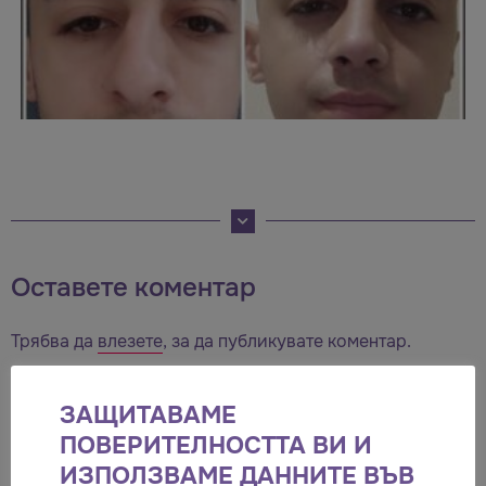
Оставете коментар
Трябва да
влезете
, за да публикувате коментар.
ЗАЩИТАВАМЕ
ПОВЕРИТЕЛНОСТТА ВИ И
ПОСЛЕДНО ПРЕГЛЕЖДАНИ В РАЗДЕЛ
ИЗПОЛЗВАМЕ ДАННИТЕ ВЪВ