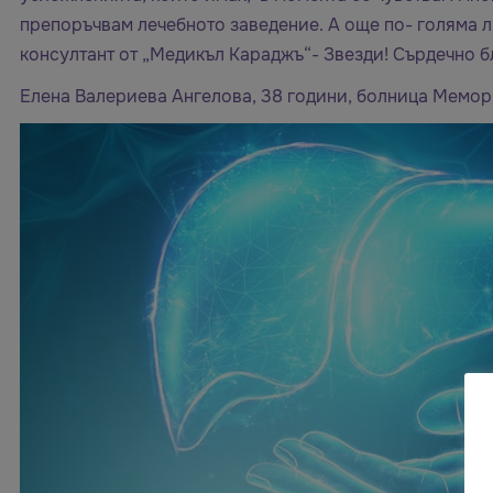
препоръчвам лечебното заведение. А още по- голяма 
консултант от „Медикъл Караджъ“- Звезди! Сърдечно бл
Елена Валериева Ангелова, 38 години, болница Мем