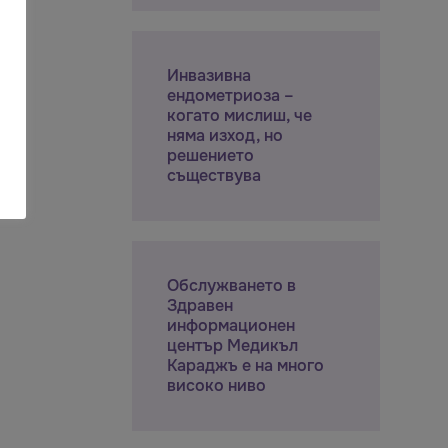
Инвазивна
ендометриоза –
когато мислиш, че
няма изход, но
решението
съществува
Обслужването в
Здравен
информационен
център Медикъл
Караджъ е на много
високо ниво