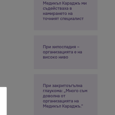
Медикъл Караджъ ми
съдействаха в
намирането на
точният специалист
При хипоспадия –
организацията е на
високо ниво
При закритоъгълна
глаукома: „Много съм
доволна от
организацията на
Медикъл Караджъ.“