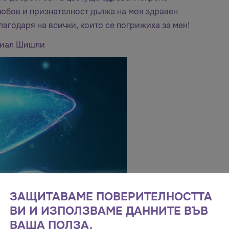
любов и признателност дължа на моя здравен
агодаря на всички, които се погрижиха за мен!
ориал Шишли
ЗАЩИТАВАМЕ ПОВЕРИТЕЛНОСТТА
ВИ И ИЗПОЛЗВАМЕ ДАННИТЕ ВЪВ
ВАША ПОЛЗА.