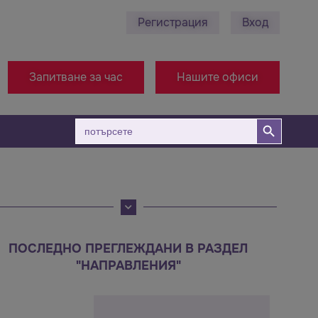
Регистрация
Вход
0878 495 689 - Ст. Загора
+38971314005 - О
Запитване за час
Нашите офиси
Бутон за търсене
Търсене
за:
ПОСЛЕДНО ПРЕГЛЕЖДАНИ В РАЗДЕЛ
"НАПРАВЛЕНИЯ"