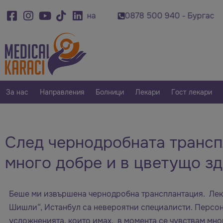
878 500 920 - Варна
0878 500 940 - Бургас
За нас
Направления
Болници
Лекари
Гост лекари
След чернодробната трансп
много добре и в цветущо з
Беше ми извършена чернодробна трансплантация. Ле
Шишли“, Истанбул са невероятни специалисти. Персон
усложненията, които имах, в момента се чувствам мно