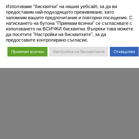
Използваме "бисквитки" на нашия уебсайт, за да ви
предоставим най-подходящото преживяване, като
запомним вашите предпочитания и повторни посещения. С
натискането на бутона "Приемам всички" се съгласявате с
използването на ВСИЧКИ бисквитки. Въпреки това можете
да посетите "Настройки на бисквитките", за да
предоставите контролирано съгласие.
Приемам всички
Настройка на бисквитките
Отхвърлям