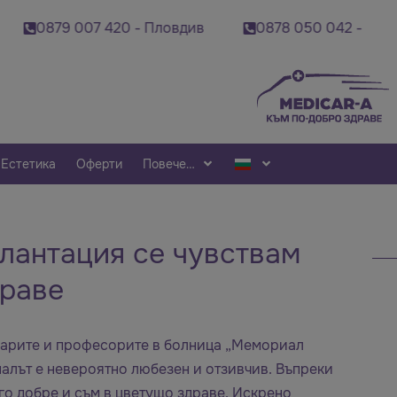
0879 007 420 - Пловдив
0878 050 042 - Шумен
Естетика
Оферти
Повече…
лантация се чувствам
драве
карите и професорите в болница „Мемориал
алът е невероятно любезен и отзивчив. Въпреки
го добре и съм в цветущо здраве. Искрено