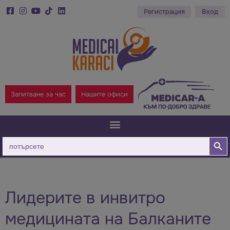
Регистрация
Вход
Запитване за час
Нашите офиси
Бутон за
Търсене
за:
Лидерите в инвитро
медицината на Балканите