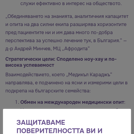
служи ефективно в интерес на обществото.
„Обединяването на знанията, аналитичния капацитет
и опита на два силни екипа разширява хоризонтите
пред пациентите ни и им дава много по-добра
перспектива за успешно лечение тук, в България.“ —
д-р Андрей Минчев, МЦ „Афродита“
Стратегически цели: Споделено ноу-хау и по-
висока успеваемост
Взаимодействието, което „Медикъл Караджъ“
направлява, е подчинено на ясни и измерими цели в
подкрепа на българските семейства:
Обмен на международен медицински опит
:
Непрекъснато разширяване на научната база
данни и обогатяване на практическите
ЗАЩИТАВАМЕ
подходи на специалистите от двете държави.
ПОВЕРИТЕЛНОСТТА ВИ И