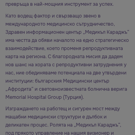
превръща в най-мощния инструмент за успех.
Като водещ фактор и свързващо звено в
международното медицинско сътрудничество,
Здравен информационен център „Медикъл Караджъ“
има честта да обяви началото на едно стратегическо
взаимодействие, което променя репродуктивната
карта на региона. С благородната мисия да дадем
нов шанс на хората с репродуктивни затруднения у
нас, ние обединяваме потенциала на две утвърдени
институции: българския Медицински център
„Афродита“ и световноизвестната болнична верига
Memorial Hospital Group (Турция).
Изграждането на работещ и сигурен мост между
мащабни медицински структури е дълбок и
деликатен процес. Ролята на „Медикъл Караджъ“,
под прякото управление на нашия визионер и