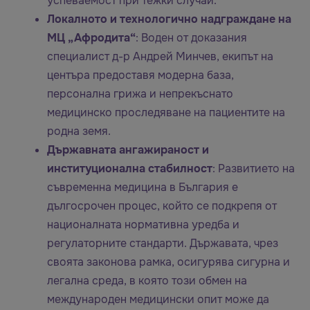
успеваемост при тежки случаи.
Локалното и технологично надграждане на
МЦ „Афродита“
: Воден от доказания
специалист д-р Андрей Минчев, екипът на
центъра предоставя модерна база,
персонална грижа и непрекъснато
медицинско проследяване на пациентите на
родна земя.
Държавната ангажираност и
институционална стабилност
: Развитието на
съвременна медицина в България е
дългосрочен процес, който се подкрепя от
националната нормативна уредба и
регулаторните стандарти. Държавата, чрез
своята законова рамка, осигурява сигурна и
легална среда, в която този обмен на
международен медицински опит може да