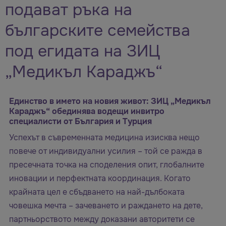
подават ръка на
българските семейства
под егидата на ЗИЦ
„Медикъл Караджъ“
Единство в името на новия живот: ЗИЦ „Медикъл
Караджъ“ обединява водещи инвитро
специалисти от България и Турция
Успехът в съвременната медицина изисква нещо
повече от индивидуални усилия – той се ражда в
пресечната точка на споделения опит, глобалните
иновации и перфектната координация. Когато
крайната цел е сбъдването на най-дълбоката
човешка мечта – зачеването и раждането на дете,
партньорството между доказани авторитети се