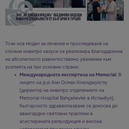
Този нов модел за лечение и проследяване на
сложни инвитро казуси се реализира благодарение
на абсолютното равнопоставено уважение към
усилията на три основни страни:
Международната експертиза на Memorial
: В
лицето на д-р Али Осман Коюнджуоглу
(директор на инвитро отделението на
Memorial Hospital Bahçelievler в Истанбул),
българското здравеопазване се докосва до
авангардни световни практики в
асистираната репродукция и висока