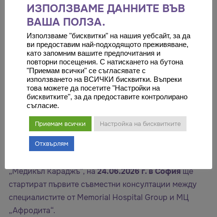
Подобрен достъп до високоспециализирано
ИЗПОЛЗВАМЕ ДАННИТЕ ВЪВ
лечение
: Интегриране на най-добрите
ВАША ПОЛЗА.
световни практики в асистираната
Използваме "бисквитки" на нашия уебсайт, за да
репродукция директно на локално ниво.
ви предоставим най-подходящото преживяване,
Индивидуален подход при предходни
като запомним вашите предпочитания и
повторни посещения. С натискането на бутона
неуспешни инвитро процедури
:
"Приемам всички" се съгласявате с
Обединяване на аналитичния ресурс на
използването на ВСИЧКИ бисквитки. Въпреки
това можете да посетите "Настройки на
екипите за постигане на максимален успех и
бисквитките", за да предоставите контролирано
износване на здрави бременности.
съгласие.
Начало на съвместните консултации в София
Приемам всички
Настройка на бисквитките
Първите практически стъпки от това вдъхновяващо
Отхвърлям
партньорство вече са организирани. Благодарение
на прецизната координация от страна на екипа на
„Медикъл Караджъ“, на
24.06.2026 г. в София
ще
стартират първите съвместни консултации между
специалистите от Memorial Hospital Group и МЦ
„Афродита“.