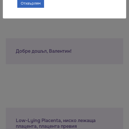
Отхвърлям
Добре дошъл, Валентин!
Low-Lying Placenta, ниско лежаща
плацента, плацента превия