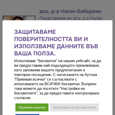
доц. д-р Налан Бабаджан
Представяме ви доц. д-р Налан
Бабаджан - специалист по
ЗАЩИТАВАМЕ
онкология. Прочетете повече за
ПОВЕРИТЕЛНОСТТА ВИ И
нея в профила и ТУК!
ИЗПОЛЗВАМЕ ДАННИТЕ ВЪВ
ВАША ПОЛЗА.
Оставете коментар
Използваме "бисквитки" на нашия уебсайт, за да
ви предоставим най-подходящото преживяване,
Трябва да
влезете
, за да публикувате коментар.
като запомним вашите предпочитания и
повторни посещения. С натискането на бутона
"Приемам всички" се съгласявате с
използването на ВСИЧКИ бисквитки. Въпреки
това можете да посетите "Настройки на
бисквитките", за да предоставите контролирано
съгласие.
ПОСЛЕДНО ПРЕГЛЕЖДАНИ В
БЛОГА
Приемам всички
Настройка на бисквитките