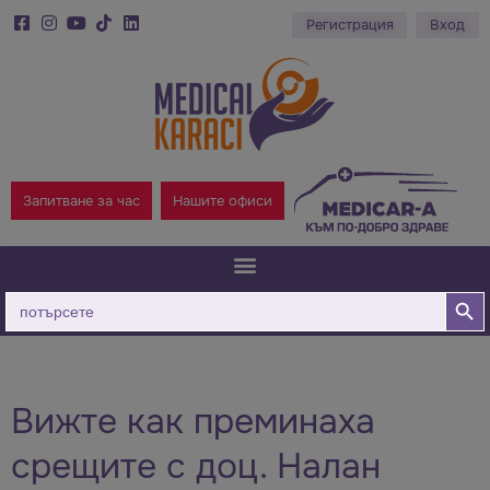
Регистрация
Вход
Запитване за час
Нашите офиси
Бутон за
Търсене
за:
Вижте как преминаха
срещите с доц. Налан