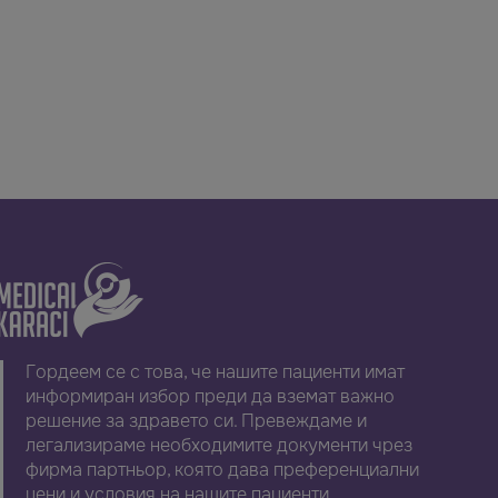
Гордеем се с това, че нашите пациенти имат
информиран избор преди да вземат важно
решение за здравето си. Превеждаме и
легализираме необходимите документи чрез
фирма партньор, която дава преференциални
цени и условия на нашите пациенти.