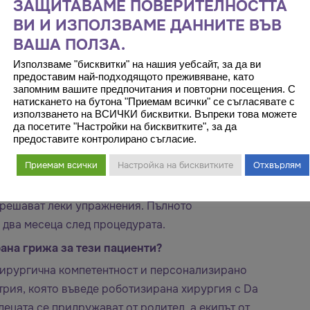
ЗАЩИТАВАМЕ ПОВЕРИТЕЛНОСТТА
 сърдечният дебит и дихателната механика, което
ВИ И ИЗПОЛЗВАМЕ ДАННИТЕ ВЪВ
активност на пациента.
ВАША ПОЛЗА.
 достатъчна?
Използваме "бисквитки" на нашия уебсайт, за да ви
предоставим най-подходящото преживяване, като
 особено при по-възрастни пациенти, предлагаме
запомним вашите предпочитания и повторни посещения. С
натискането на бутона "Приемам всички" се съгласявате с
нция. Използваме индивидуално изработени
използването на ВСИЧКИ бисквитки. Въпреки това можете
ри по-тежки случаи може да се наложи частична
да посетите "Настройки на бисквитките", за да
предоставите контролирано съгласие.
ляма гъвкавост на гръдната стена.
нтервенция на деформация на гръдната стена?
Приемам всички
Настройка на бисквитките
Отхвърлям
втория ден след операцията могат да се движат с
зрешават леки упражнения. Пълното
 два месеца след процедурата.
рана грижа за тези пациенти?
хирургична компетентност и персонализирано
стрия, която въведе роботизирана хирургия с Da
децата се придружават от родител, а екипът от