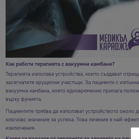
Как работи терапията с вакуумни камбани?
Терапията използва устройства, които създават отриц
засегнатите хрущялни участъци. За пациенти с изпък
вакуумна камбана, която едновременно прилага полож
върху фунията.
Пациентите трябва да използват устройството около д
ключово значение за успеха. Това лечение е най-ефект
изключения.
Какви са ползите от терапията за здравето на пацие