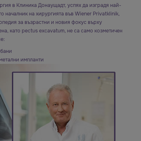
ргия в Клиника Донаущадт, успях да изградя най-
о началник на хирургията във Wiener Privatklinik,
опедия за възрастни и новия фокус върху
на, като pectus excavatum, не са само козметичен
е:
мбани
метални импланти