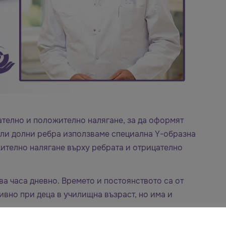
ателно и положително налягане, за да оформят
нали долни ребра използваме специална Y-образна
ително налягане върху ребрата и отрицателно
ва часа дневно. Времето и постоянството са от
ивно при деца в училищна възраст, но има и
нта с деформация на гръдната стена?