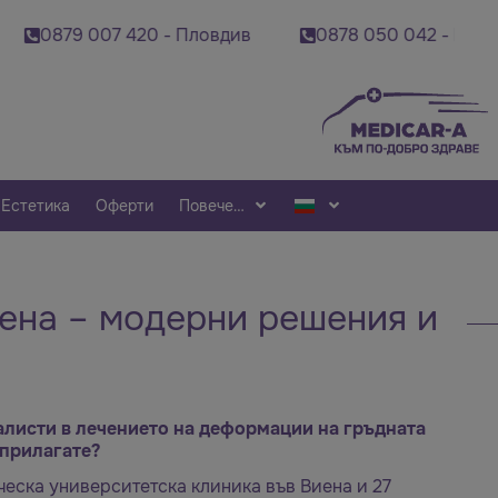
879 007 420 - Пловдив
0878 050 042 - Шумен
Естетика
Оферти
Повече…
ена – модерни решения и
алисти в лечението на деформации на гръдната
 прилагате?
ическа университетска клиника във Виена и 27