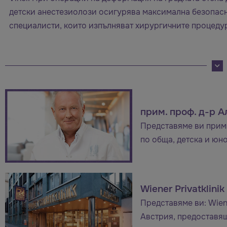
детски анестезиолози осигурява максимална безопас
специалисти, които изпълняват хирургичните процеду
прим. проф. д-р 
Представяме ви прим.
по обща, детска и юн
Wiener Privatklinik
Представяме ви: Wiene
Австрия, предоставя