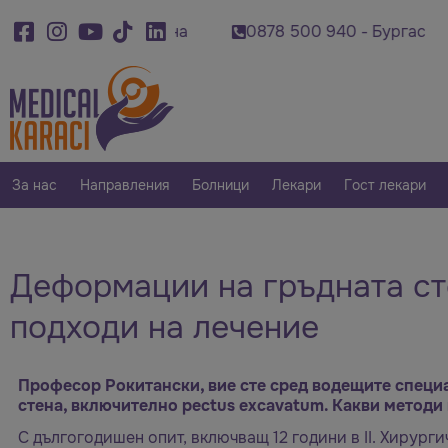
 500 920 - Варна
0878 500 940 - Бургас
0
За нас
Направления
Болници
Лекари
Гост лекари
Деформации на гръдната ст
подходи на лечение
Професор Рокитански, вие сте сред водещите специ
стена, включително pectus excavatum. Какви методи
С дългогодишен опит, включващ 12 години в II. Хирург