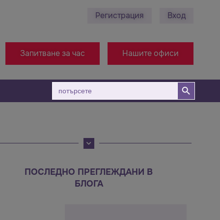
Регистрация
Вход
0878 495 689 - Ст. Загора
+38971314005 - Офи
Запитване за час
Нашите офиси
Бутон за търсене
Търсене
за:
ПОСЛЕДНО ПРЕГЛЕЖДАНИ В
БЛОГА