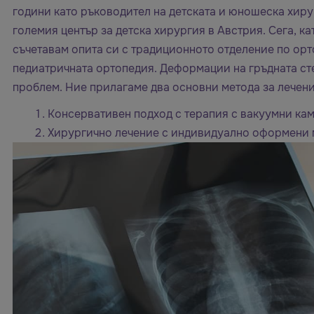
години като ръководител на детската и юношеска хиру
големия център за детска хирургия в Австрия. Сега, кат
съчетавам опита си с традиционното отделение по орт
педиатричната ортопедия. Деформации на гръдната сте
проблем. Ние прилагаме два основни метода за лечени
Консервативен подход с терапия с вакуумни ка
Хирургично лечение с индивидуално оформени 