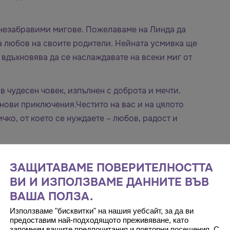
и незабравими мигове. Пожелаваме на Линда да
а любов на своите родители. Нейната усмивка ще
 вдъхновява да се наслаждавате на всеки миг от
в чудесен човек, изпълнен с доброта и мечти.
 нови приключения.Честито на вас и на цялото
чко, от което се нуждаете – любов, радост и
ЗАЩИТАВАМЕ ПОВЕРИТЕЛНОСТТА
ВИ И ИЗПОЛЗВАМЕ ДАННИТЕ ВЪВ
ВАША ПОЛЗА.
Използваме "бисквитки" на нашия уебсайт, за да ви
предоставим най-подходящото преживяване, като
запомним вашите предпочитания и повторни посещения. С