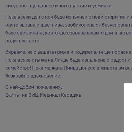
сигурност ще донесе много щастие и усмивки.
Нека всеки ден с нея бъде изпълнен с нови открития 
расте здрава и щастлива, заобиколена от безусловнат
бъде светлината, която ще озарява вашите дни и ще ви
родителството.
Вярваме, че с вашата грижа и подкрепа, тя ще порасне 
Нека всяка стъпка на Линда бъде изпълнена с радост и
семейство! Нека малката Линда донесе в живота ви вси
безкрайно вдъхновение.
С най-добри пожелания,
Екипът на ЗИЦ Медикъл Караджъ