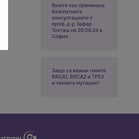
Вижте как преминаха
безплатните
консултациите с
проф. д-р Зафер
Токташ на 28.06.24 в
София
Защо са важни гените
BRCA1, BRCA2 и TP53
и техните мутации?