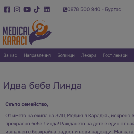
8 500 920 - Варна
0878 500 940 - Бургас
0
За нас
Направления
Болници
Лекари
Гост лекари
Идва бебе Линда
Скъпо семейство,
От името на екипа на ЗИЦ Медикъл Караджъ, искрено 
прекрасно бебе Линда! Раждането на дете е един от н
изпълнен с безкрайна радост и нови надежди. Малката 