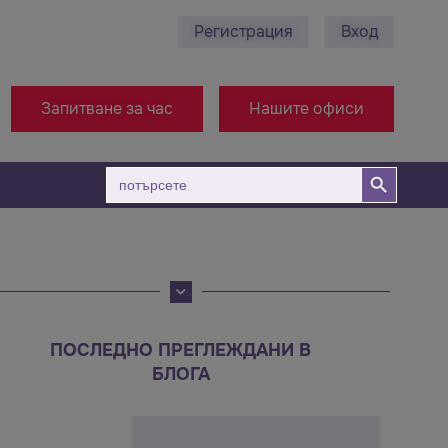
Регистрация
Вход
0878 495 689 - Ст. Загора
+38971314005 - Офи
Запитване за час
Нашите офиси
Бутон за търсене
Търсене
за:
ПОСЛЕДНО ПРЕГЛЕЖДАНИ В
БЛОГА