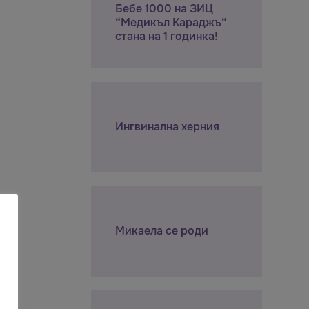
Бебе 1000 на ЗИЦ
“Медикъл Караджъ“
стана на 1 годинка!
Ингвинална херния
Микаела се роди