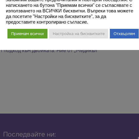
натискането на бутона "Приемам всички" се съгласявате с
използването на ВСИЧКИ бисквитки. Въпреки това можете
да посетите "Настройки на бисквитките", за да
предоставите контролирано съгласие.
Приемам всички
Настройка на бисквитките
Отхвърлям
фактори за успеваемостта на инвитро
т подход към двойката. Ние от „Медикъл
Последвайте ни: