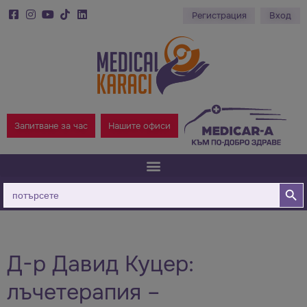
Регистрация
Вход
Запитване за час
Нашите офиси
Бутон за
Търсене
за:
Д-р Давид Куцер:
лъчетерапия –