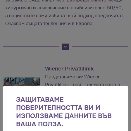
хирургично и лъчелечение е приблизително 50/50,
а пациентите сами избират кой подход предпочитат.
Очаквам същата тенденция и в Европа.
Wiener Privatklinik
Представяме ви: Wiener
Privatklinik - най-голямата частна
болница в Австрия, предоставяща
ЗАЩИТАВАМЕ
на пациентите си първокласна
ПОВЕРИТЕЛНОСТТА ВИ И
медицинска грижа.
ИЗПОЛЗВАМЕ ДАННИТЕ ВЪВ
ВАША ПОЛЗА.