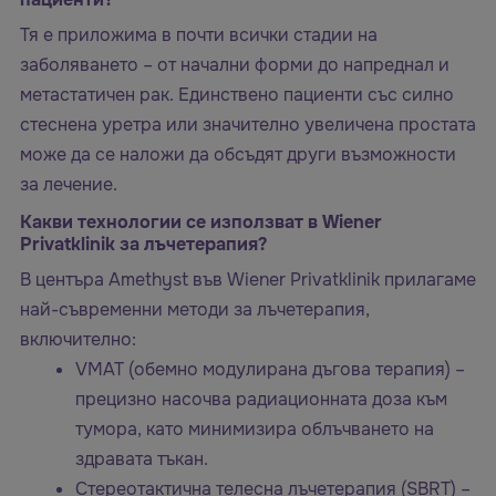
Тя е приложима в почти всички стадии на
заболяването – от начални форми до напреднал и
метастатичен рак. Единствено пациенти със силно
стеснена уретра или значително увеличена простата
може да се наложи да обсъдят други възможности
за лечение.
Какви технологии се използват в Wiener
Privatklinik за лъчетерапия?
В центъра Amethyst във Wiener Privatklinik прилагаме
най-съвременни методи за лъчетерапия,
включително:
VMAT (обемно модулирана дъгова терапия) –
прецизно насочва радиационната доза към
тумора, като минимизира облъчването на
здравата тъкан.
Стереотактична телесна лъчетерапия (SBRT) –