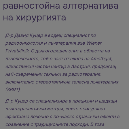
равностойна алтернатива
на хирургията
Д-р Давид Куцер е водещ специалист по
радиоонкология и лъчетерапия във Wiener
Privatklinik. С дългогодишен опит в областта на
лъчелечението, той е част от екипа на Amethyst,
единствения частен център в Австрия, предлагащ
най-съвременни техники за радиотерапия,
включително стереотактична телесна лъчетерапия
(SBRT).
Д-р Куцер се специализира в прецизни и щадящи
лъчетерапевтични методи, които осигуряват
ефективно лечение с по-малко странични ефекти в
сравнение с традиционните подходи. В това