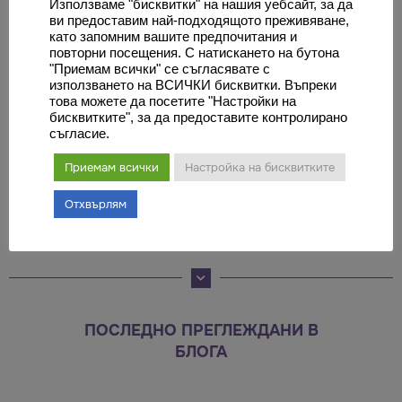
Онкология
Използваме "бисквитки" на нашия уебсайт, за да
ви предоставим най-подходящото преживяване,
Онкология, това е клон на
като запомним вашите предпочитания и
медицината, посветен на
повторни посещения. С натискането на бутона
"Приемам всички" се съгласявате с
диагностиката, лечението и
използването на ВСИЧКИ бисквитки. Въпреки
изследването на всички видове
това можете да посетите "Настройки на
бисквитките", за да предоставите контролирано
рак.
съгласие.
Приемам всички
Настройка на бисквитките
Оставете коментар
Отхвърлям
Трябва да
влезете
, за да публикувате коментар.
ПОСЛЕДНО ПРЕГЛЕЖДАНИ В
БЛОГА