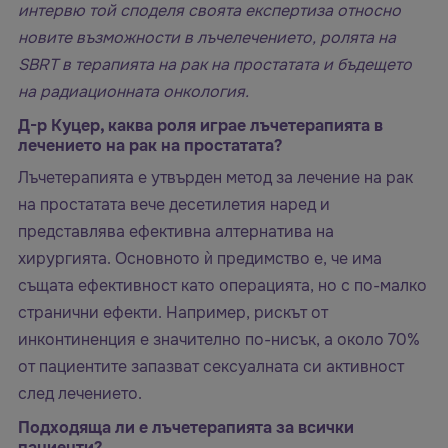
интервю той споделя своята експертиза относно
новите възможности в лъчелечението, ролята на
SBRT в терапията на рак на простатата и бъдещето
на радиационната онкология.
Д-р Куцер, каква роля играе лъчетерапията в
лечението на рак на простатата?
Лъчетерапията е утвърден метод за лечение на рак
на простатата вече десетилетия наред и
представлява ефективна алтернатива на
хирургията. Основното ѝ предимство е, че има
същата ефективност като операцията, но с по-малко
странични ефекти. Например, рискът от
инконтиненция е значително по-нисък, а около 70%
от пациентите запазват сексуалната си активност
след лечението.
Подходяща ли е лъчетерапията за всички
пациенти?