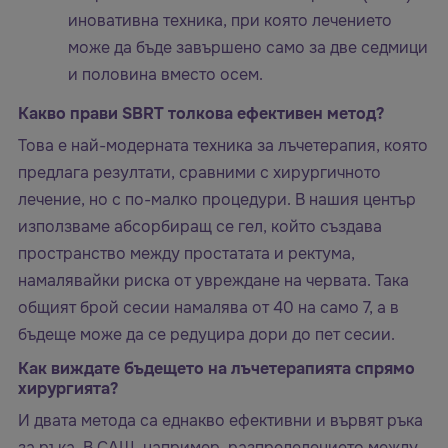
иновативна техника, при която лечението
може да бъде завършено само за две седмици
и половина вместо осем.
Какво прави SBRT толкова ефективен метод?
Това е най-модерната техника за лъчетерапия, която
предлага резултати, сравними с хирургичното
лечение, но с по-малко процедури. В нашия център
използваме абсорбиращ се гел, който създава
пространство между простатата и ректума,
намалявайки риска от увреждане на червата. Така
общият брой сесии намалява от 40 на само 7, а в
бъдеще може да се редуцира дори до пет сесии.
Как виждате бъдещето на лъчетерапията спрямо
хирургията?
И двата метода са еднакво ефективни и вървят ръка
за ръка. В САЩ, например, разпределението между