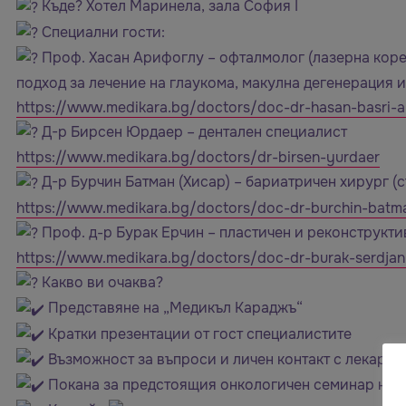
Къде? Хотел Маринела, зала София I
Специални гости:
Проф. Хасан Арифоглу – офталмолог (лазерна коре
подход за лечение на глаукома, макулна дегенерация и
https://www.medikara.bg/doctors/doc-dr-hasan-basri-ar
Д-р Бирсен Юрдаер – дентален специалист
https://www.medikara.bg/doctors/dr-birsen-yurdaer
Д-р Бурчин Батман (Хисар) – бариатричен хирург (с
https://www.medikara.bg/doctors/doc-dr-burchin-batm
Проф. д-р Бурак Ерчин – пластичен и реконструкти
https://www.medikara.bg/doctors/doc-dr-burak-serdjan
Какво ви очаква?
Представяне на „Медикъл Караджъ“
Кратки презентации от гост специалистите
Възможност за въпроси и личен контакт с лекарит
Покана за предстоящия онкологичен семинар на 