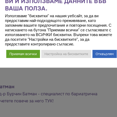
ВИ И ИЗПОЛЗВАМЕ ДАННИТЕ ВЪВ
ВАША ПОЛЗА.
рез регистрационната форма:
Използваме "бисквитки" на нашия уебсайт, за да ви
предоставим най-подходящото преживяване, като
е информация и да се срещнете с утвърдени
запомним вашите предпочитания и повторни посещения. С
натискането на бутона "Приемам всички" се съгласявате с
използването на ВСИЧКИ бисквитки. Въпреки това можете
да посетите "Настройки на бисквитките", за да
предоставите контролирано съгласие.
Приемам всички
Настройка на бисквитките
Отхвърлям
Батман
д-р Бурчин Батман - специалист по бариатрична
четете повече за него ТУК!