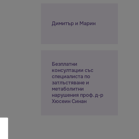
Димитър и Марин
Безплатни
консултации със
специалиста по
затлъстяване и
метаболитни
нарушения проф. д-р
Хюсеин Синан