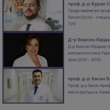
проф. д-р Бурак 
Представяме ви проф.
Sercan Ercin) - специ
ТУК!
Д-р Бирсен Юрда
Д-р Бирсен Юрдаер п
имплантология в Герм
през 2010 – 2012г.
проф. д-р Хасан 
Проф. д-р Хасан Ариф
магистратура в Универ