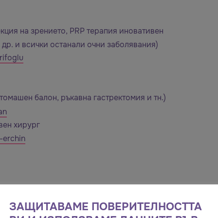
кция на зрението, PRP терапия иновативен
 др. и всички останали очни заболявания)
ifoglu
томашен балон, ръкавна гастректомия и тн.)
an
вен хирург
-erchin
е
ЗАЩИТАВАМЕ ПОВЕРИТЕЛНОСТТА
25 април