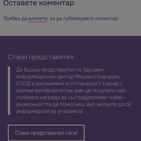
Оставете коментар
Трябва да
влезете
, за да публикувате коментар.
Стани представител
Да бъдеш представител на Здравен
информационен център Медикъл Караджъ
ЕООД е ангажимент и отговорност. Наред с
всички житейски ползи, вие ще получите най-
голямата награда за състрадателния човек -
възможността да помогнеш. Ако желаете да се
информирате за условията
Стани представител сега!