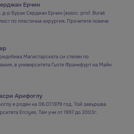
Серджан Ерчин
 д-р Бурак Серджан Ерчин (аssoc. prof. Burak
алист по пластична хирургия. Прочетете повече
ер
ридобива Магистарската си степен по
ания, в университета Гьоте Франкфурт на Майн
Басри Арифоглу
оглу е роден на 06.07.1979 год. Той завършва
ситета Erciyes. Там учи от 1997 до 2003г.