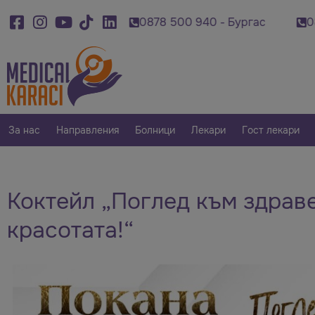
920 - Варна
0878 500 940 - Бургас
0879 00
За нас
Направления
Болници
Лекари
Гост лекари
Коктейл „Поглед към здраве
красотата!“