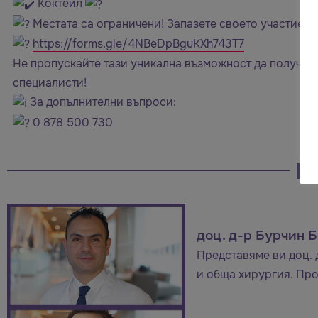
Коктейл
Местата са ограничени! Запазете своето участие ч
https://forms.gle/4NBeDpBguKXh743T7
Не пропускайте тази уникална възможност да получит
специалисти!
За допълнителни въпроси:
0 878 500 730
доц. д-р Бурчин 
Представяме ви доц. 
и обща хирургия. Про