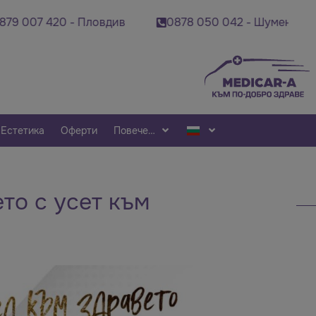
7 420 - Пловдив
0878 050 042 - Шумен
087
Естетика
Оферти
Повече…
то с усет към