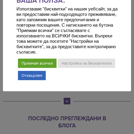
ВАША ПОЛЗА.
Инвитро
Използваме "бисквитки" на нашия уебсайт, за да
ви предоставим най-подходящото преживяване,
Един от най-важните фактори за
като запомним вашите предпочитания и
успеваемостта на инвитро
повторни посещения. С натискането на бутона
"Приемам всички" се съгласявате с
процедурата е личният подход
използването на ВСИЧКИ бисквитки. Въпреки
към двойката. Ние от „Медикъл
това можете да посетите "Настройки на
бисквитките", за да предоставите контролирано
Караджъ“
съгласие.
Приемам всички
Настройка на бисквитките
Оставете коментар
Отхвърлям
Трябва да
влезете
, за да публикувате коментар.
ПОСЛЕДНО ПРЕГЛЕЖДАНИ В
БЛОГА