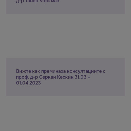
д-р Танер Коркмаз
Вижте как преминаха консултациите с
проф. д-р Серкан Кескин 31.03 –
01.04.2023