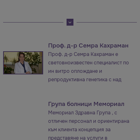
Проф. д-р Семра Кахраман
Проф. д-р Семра Кахраман е
световноизвестен специалист по
ин витро оплождане и
репродуктивна генетика с над
Група болници Мемориал
Meмориал Здравна Група , с
отличен персонал и ориентирана
към клиента концепция за
представяне на услуги в