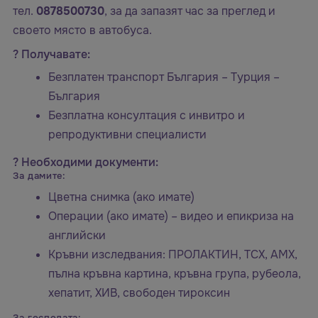
тел.
0878500730
, за да запазят час за преглед и
своето място в автобуса.
? Получавате:
Безплатен транспорт България – Турция –
България
Безплатна консултация с инвитро и
репродуктивни специалисти
? Необходими документи:
За дамите:
Цветна снимка (ако имате)
Операции (ако имате) – видео и епикриза на
английски
Кръвни изследвания: ПРОЛАКТИН, ТСХ, АМХ,
пълна кръвна картина, кръвна група, рубеола,
хепатит, ХИВ, свободен тироксин
За господата: