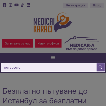
Регистрация
Вход
Запитване за час
Нашите офиси
Бутон за
Търсене
за:
Безплатно пътуване до
Истанбул за безплатни