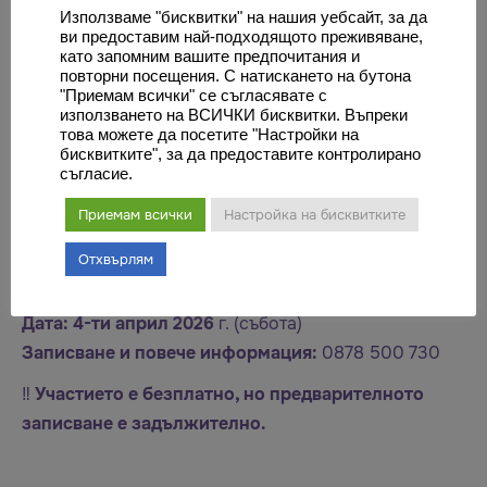
Тумори на гръбначния стълб
Използваме "бисквитки" на нашия уебсайт, за да
ви предоставим най-подходящото преживяване,
Сколиоза, кифоза
като запомним вашите предпочитания и
Хидроцефалия
повторни посещения. С натискането на бутона
"Приемам всички" се съгласявате с
Сирингомиелия и малформация на Киари
използването на ВСИЧКИ бисквитки. Въпреки
Спина бифида
това можете да посетите "Настройки на
бисквитките", за да предоставите контролирано
Дискова херния и спинална стеноза
съгласие.
Тригеминална невралгия
Приемам всички
Настройка на бисквитките
Тетракорд синдром и други сложни
неврохирургични заболявания
Отхвърлям
Място:
Пловдив
Дата:
4-ти април 2026
г. (събота)
Записване и повече информация:
0878 500 730
‼️
Участието е безплатно, но предварителното
записване е задължително.