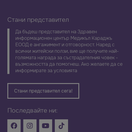
Стани представител
Да бъдеш представител на Здравен
информационен център Медикъл Караджъ
ЕООД е ангажимент и отговорност. Наред с
всички житейски ползи, вие ще получите най-
голямата награда за състрадателния човек -
възможността да помогнеш. Ако желаете да се
информирате за условията
Стани представител сега!
Последвайте ни: