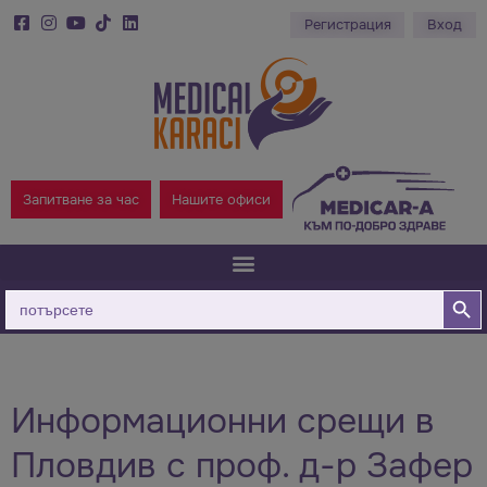
Регистрация
Вход
Запитване за час
Нашите офиси
Бутон за
Търсене
за:
Информационни срещи в
Пловдив с проф. д-р Зафер