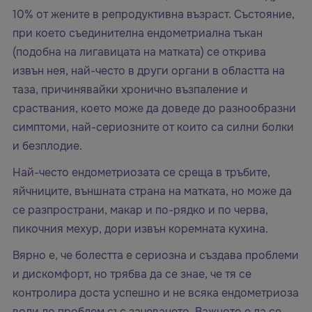
10% от жените в репродуктивна възраст. Състояние,
при което съединителна ендометриална тъкан
(подобна на лигавицата на матката) се открива
извън нея, най-често в други органи в областта на
таза, причинявайки хронично възпаление и
сраствания, което може да доведе до разнообразни
симптоми, най-сериозните от които са силни болки
и безплодие.
Най-често ендометриозата се среща в тръбите,
яйчниците, външната страна на матката, но може да
се разпространи, макар и по-рядко и по черва,
пикочния мехур, дори извън коремната кухина.
Вярно е, че болестта е сериозна и създава проблеми
и дискомфорт, но трябва да се знае, че тя се
контролира доста успешно и не всяка ендометриоза
води до проблем със зачеването. Важното е да се