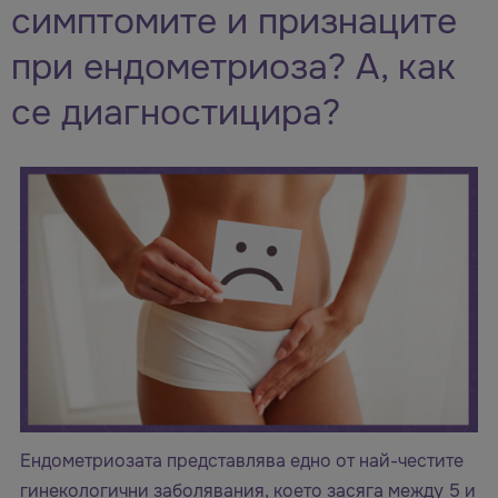
симптомите и признаците
при ендометриоза? А, как
се диагностицира?
Ендометриозата представлява едно от най-честите
гинекологични заболявания, което засяга между 5 и