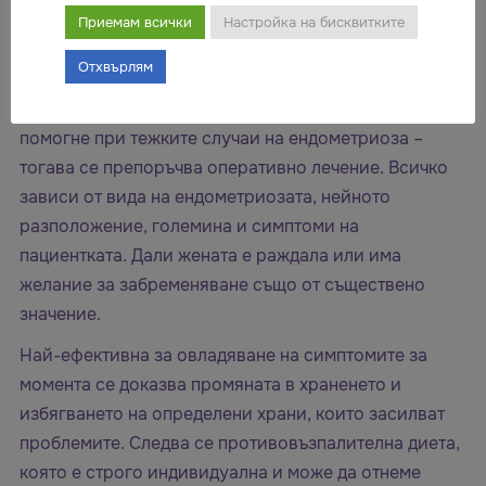
подобни заболявания по-важно е да се проследи
Приемам всички
Настройка на бисквитките
индивидуалният случай. Най-често лечението с
Отхвърлям
лекарства се свежда до приемането на нестероидни
противовъзпалителни средства. Това обаче няма да
помогне при тежките случаи на ендометриоза –
тогава се препоръчва оперативно лечение. Всичко
зависи от вида на ендометриозата, нейното
разположение, големина и симптоми на
пациентката. Дали жената е раждала или има
желание за забременяване също от съществено
значение.
Най-ефективна за овладяване на симптомите за
момента се доказва промяната в храненето и
избягването на определени храни, които засилват
проблемите. Следва се противовъзпалителна диета,
която е строго индивидуална и може да отнеме