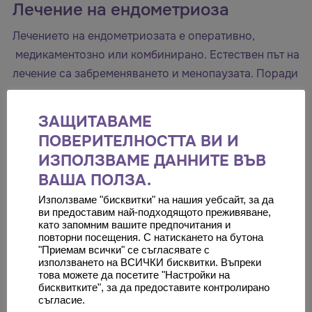
Лечение на ендометриоза
Лечението на ендометриозата е оперативно,
медикаментозно или комбинирано. Естествен път на
лечение са забременяването и менопаузата. Поради
характерните хормонални промени, които протичат
през бременността и климактериума, тези
ЗАЩИТАВАМЕ
състояния също могат да се считат за своеобразно
ПОВЕРИТЕЛНОСТТА ВИ И
„лечение“, съпроводено с отзвучаването на
ИЗПОЛЗВАМЕ ДАННИТЕ ВЪВ
симптомите. Ако пациентката успее да забременее,
ВАША ПОЛЗА.
проблемите, свързани със заболяването, ще
Използваме "бисквитки" на нашия уебсайт, за да
приключат за дълъг период. Невинаги
ви предоставим най-подходящото преживяване,
ендометриозата се влияе от медикаментозно
като запомним вашите предпочитания и
повторни посещения. С натискането на бутона
лечение, невинаги тя позволява забременяването да
"Приемам всички" се съгласявате с
се случи по естествен път, което налага пристъпване
използването на ВСИЧКИ бисквитки. Въпреки
това можете да посетите "Настройки на
към ин витро процедури.
бисквитките", за да предоставите контролирано
съгласие.
Въпреки всичко казано до тук когато говорим за