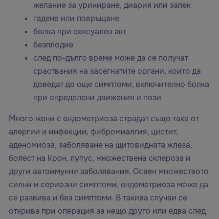
желание за уриниране, диария или запек
гадене или повръщане
болка при сексуален акт
безплодие
след по-дълго време може да се получат
сраствания на засегнатите органи, които да
доведат до още симптоми, включително болка
при определени движения и пози
Много жени с ендометриоза страдат също така от
алергии и инфекции, фибромиалгия, цистит,
аденомиоза, заболяване на щитовидната жлеза,
болест на Крон, лупус, множествена склероза и
други автоимунни заболявания. Освен множеството
силни и сериозни симптоми, ендометриоза може да
се развива и без симптоми. В такива случаи се
открива при операция за нещо друго или едва след