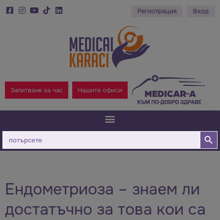
Регистрация
Вход
Запитване за час
Нашите офиси
Бутон за
Търсене
за:
Ендометриоза – знаем ли
достатъчно за това кои са