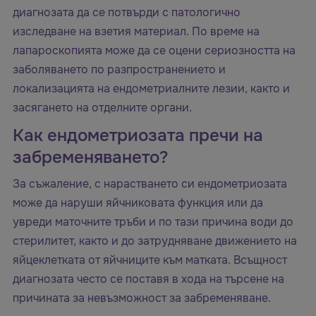
диагнозата да се потвърди с патологично
изследване на взетия материал. По време на
лапароскопията може да се оцени сериозността на
заболяването по разпространението и
локализацията на ендометриалните лезии, както и
засягането на отделните органи.
Как ендометриозата пречи на
забременяването?
За съжаление, с нарастването си ендометриозата
може да наруши яйчниковата функция или да
увреди маточните тръби и по тази причина води до
стерилитет, както и до затрудняване движението на
яйцеклетката от яйчниците към матката. Всъщност
диагнозата често се поставя в хода на търсене на
причината за невъзможност за забременяване.