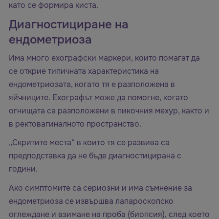
като се формира киста.
Диагностициране на
ендометриоза
Има много ехографски маркери, които помагат да
се открие типичната характеристика на
ендометриозата, когато тя е разположена в
яйчниците. Ехографът може да помогне, когато
огнищата са разположени в пикочния мехур, както и
в ректовагиналното пространство.
„Скритите места“ в които тя се развива са
предподставка да не бъде диагностицирана с
години.
Ако симптомите са сериозни и има съмнение за
ендометриоза се извършва лапароскопско
оглеждане и взимане на проба (биопсия), след което