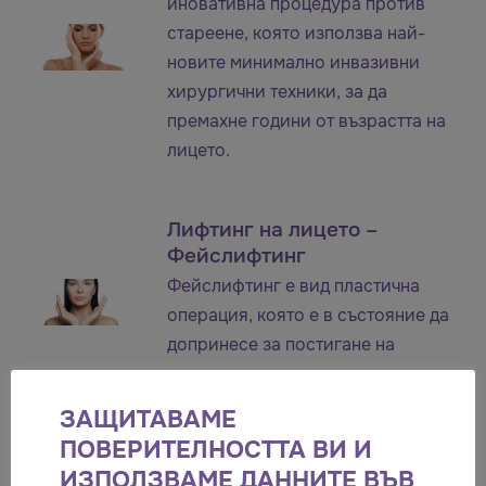
иновативна процедура против
стареене, която използва най-
новите минимално инвазивни
хирургични техники, за да
премахне години от възрастта на
лицето.
Лифтинг на лицето –
Фейслифтинг
Фейслифтинг е вид пластична
операция, която е в състояние да
допринесе за постигане на
цялостно нов вид на лицето.
ЗАЩИТАВАМЕ
ПОВЕРИТЕЛНОСТТА ВИ И
Пластична хирургия
ИЗПОЛЗВАМЕ ДАННИТЕ ВЪВ
В съвременния свят все повече