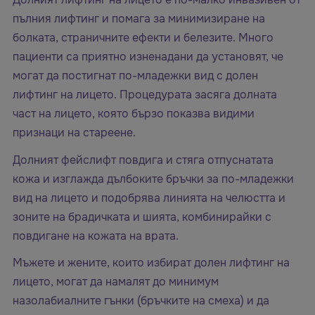
пълния лифтинг и помага за минимизиране на
болката, страничните ефекти и белезите. Много
пациенти са приятно изненадани да установят, че
могат да постигнат по-младежки вид с долен
лифтинг на лицето. Процедурата засяга долната
част на лицето, която бързо показва видими
признаци на стареене.
Долният фейслифт повдига и стяга отпуснатата
кожа и изглажда дълбоките бръчки за по-младежки
вид на лицето и подобрява линията на челюстта и
зоните на брадичката и шията, комбинирайки с
повдигане на кожата на врата.
Мъжете и жените, които избират долен лифтинг на
лицето, могат да намалят до минимум
назолабиалните гънки (бръчките на смеха) и да