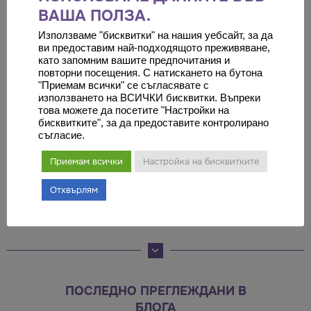
ВАША ПОЛЗА.
хора прибягват до намесата на
пластична хирургия, чрез която
Използваме "бисквитки" на нашия уебсайт, за да
ви предоставим най-подходящото преживяване,
да постигнат желаното
като запомним вашите предпочитания и
съвършенство, да заличат или
повторни посещения. С натискането на бутона
"Приемам всички" се съгласявате с
отстранят своите външни
използването на ВСИЧКИ бисквитки. Въпреки
недостатъци, които ги потискат и
това можете да посетите "Настройки на
бисквитките", за да предоставите контролирано
пречат на самочувствието им.
съгласие.
Приемам всички
Настройка на бисквитките
Оставете коментар
Отхвърлям
Трябва да
влезете
, за да публикувате коментар.
ПОСЛЕДНО ПРЕГЛЕЖДАНИ В
БЛОГА