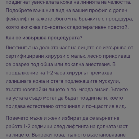
повдигнат увисналата кожа на линията на челюстта.
Подобрете външния вид на вашия профил с долен
фейслифт и кажете сбогом на бръчките с процедура,
която включва по-кратък следоперативен престой.
Как се извършва процедурата?
Лифтингът на долната част на лицето се извършва от
сертифицирани хирурзи с малък, лесно прикриващ
се разрез под обща или локална анестезия. В
продължение на 1-2 часа хирургът премахва
излишната кожа и стяга подлежащите мускули,
възстановявайки лицето в по-млада визия. Ъглите
на устата също могат да бъдат повдигнати, което
придава естествено отпочинал и по-щастлив вид.
Повечето мъже и жени избират да се върнат на
работа 1-2 седмици след лифтинга на долната част
на лицето. Въпреки това, пълното възстановяване