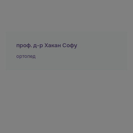
проф. д-р Хакан Софу
ортопед