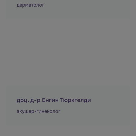
дерматолог
доц. д-р Енгин Тюркгелди
акушер-гинеколог