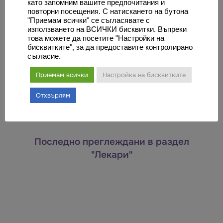
като запомним вашите предпочитания и
медицинска грижа.
повторни посещения. С натискането на бутона
"Приемам всички" се съгласявате с
използването на ВСИЧКИ бисквитки. Въпреки
това можете да посетите "Настройки на
бисквитките", за да предоставите контролирано
Оставете коментар
съгласие.
Приемам всички
Настройка на бисквитките
Трябва да
влезете
, за да публикувате коментар.
Отхвърлям
Последно преглеждани в раздел
"Лекари"