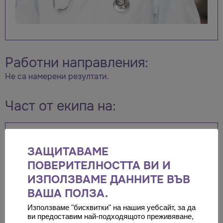
Работни направления:
Не са намерени резултати.
Част от екипа на:
Wiener Privatklinik
ЗАЩИТАВАМЕ
Представяме ви: Wiener
ПОВЕРИТЕЛНОСТТА ВИ И
Privatklinik - най-голямата
ИЗПОЛЗВАМЕ ДАННИТЕ ВЪВ
частна болница в Австрия,
ВАША ПОЛЗА.
предоставяща на
Използваме "бисквитки" на нашия уебсайт, за да
пациентите си първокласна
ви предоставим най-подходящото преживяване,