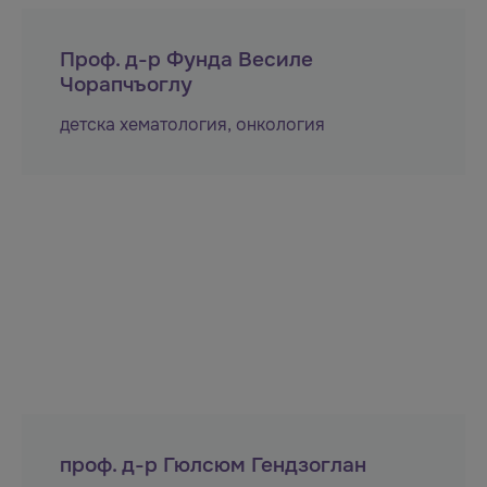
Проф. д-р Фунда Весиле
Чорапчъоглу
детска хематология
,
онкология
проф. д-р Гюлсюм Гендзоглан