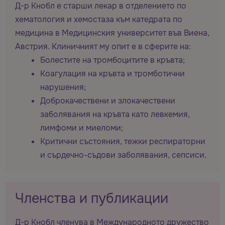
Д-р Кнобл е старши лекар в отделението по
хематология и хемостаза към катедрата по
медицина в Медицинския университет във Виена,
Австрия. Клиничният му опит е в сферите на:
Болестите на тромбоцитите в кръвта;
Коагулация на кръвта и тромботични
нарушения;
Доброкачествени и злокачествени
заболявания на кръвта като левкемия,
лимфоми и миеломи;
Критични състояния, тежки респираторни
и сърдечно-съдови заболявания, сепсиси.
Членства и публикации
Д-р Кнобл членува в Международното дружество