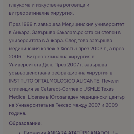
глаукома и изкуствена роговица и
витреоретинална хирургия.
През 1999 г. завършва Медицинския университет
в Анкара. Завършва бакалавърската си степен в
университета в Анкара. След това завършва
медицинския колеж в Хюстън през 2003 г., а през
2006 г. Витреоретинална хирургия в
Университета Дюк. През 2007 г. завършва
усъвършенствана рефракционна хирургия в
INSTITUTO OFTALMOLOGICO ALICANTE. Печели
стипендия за Cataract-Cornea с USMLE Texas
Medical License в Югозападен медицински център
на Университета на Тексас между 2007 и 2009
година.
Образование:
Гимназия ANKARA ATATÜRK ANADOLU –