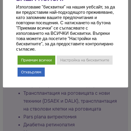
Рефрактивна хирургия (LASIK, PRK,
Използваме "бисквитки" на нашия уебсайт, за да
ви предоставим най-подходящото преживяване,
EpiLASIK, LASEK), иновативни нови техники
като запомним вашите предпочитания и
в рефрактивната хирургия, фемтосекунден
повторни посещения. С натискането на бутона
"Приемам всички" се съгласявате с
лазер, лечение на висока миопия,
използването на ВСИЧКИ бисквитки. Въпреки
рефрактивно и биометрично развитие на
това можете да посетите "Настройки на
бисквитките", за да предоставите контролирано
окото, ултразвукова биомикроскопия,
съгласие.
оптична кохерентна томография,
Приемам всички
Настройка на бисквитките
топография на роговицата и томография
на Шаймпфлуг
Отхвърлям
Комбинация от катаракта и рефракционни
операции, phakic IOL и псевдофакични IOLs
Трансплантация на роговицата с нови
техники (DSAEK и DALK), трансплантация
на стволови клетки на роговицата
Pars plana витректомия
Диабетна ретинопатия