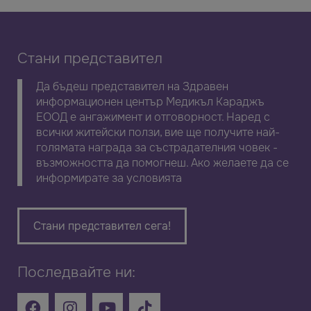
Стани представител
Да бъдеш представител на Здравен
информационен център Медикъл Караджъ
ЕООД е ангажимент и отговорност. Наред с
всички житейски ползи, вие ще получите най-
голямата награда за състрадателния човек -
възможността да помогнеш. Ако желаете да се
информирате за условията
Стани представител сега!
Последвайте ни: