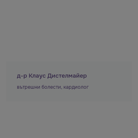
д-р Клаус Дистелмайер
вътрешни болести
,
кардиолог