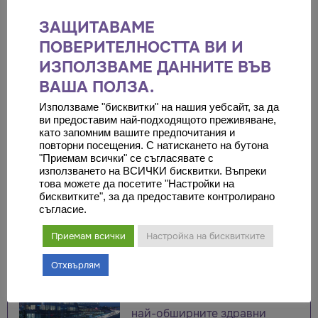
ЗАЩИТАВАМЕ
ПОВЕРИТЕЛНОСТТА ВИ И
ИЗПОЛЗВАМЕ ДАННИТЕ ВЪВ
ВАША ПОЛЗА.
Работни направления:
Използваме "бисквитки" на нашия уебсайт, за да
Гинекология
ви предоставим най-подходящото преживяване,
като запомним вашите предпочитания и
повторни посещения. С натискането на бутона
Част от екипа на:
"Приемам всички" се съгласявате с
използването на ВСИЧКИ бисквитки. Въпреки
това можете да посетите "Настройки на
бисквитките", за да предоставите контролирано
Мемориал
съгласие.
Бахчелиевлер,
Приемам всички
Настройка на бисквитките
Истанбул
Отхвърлям
Болница Мемориал
Бахчелиевлер e един от
най-обширните здравни