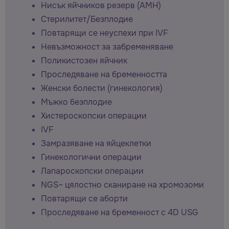
Нисък яйчников резерв (AMH)
Стерилитет/Безплодие
Повтарящи се неуспехи при IVF
Невъзможност за забременяване
Поликистозен яйчник
Проследяване на бременността
Женски болести (гинекология)
Мъжко безплодие
Хистероскопски операции
IVF
Замразяване на яйцеклетки
Гинекологични операции
Лапароскопски операции
NGS– цялостно сканиране на хромозоми
Повтарящи се аборти
Проследяване на бременност с 4D USG