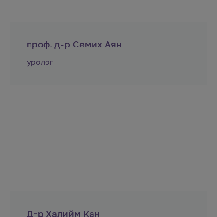
проф. д-р Семих Аян
уролог
Д-р Халийм Кан