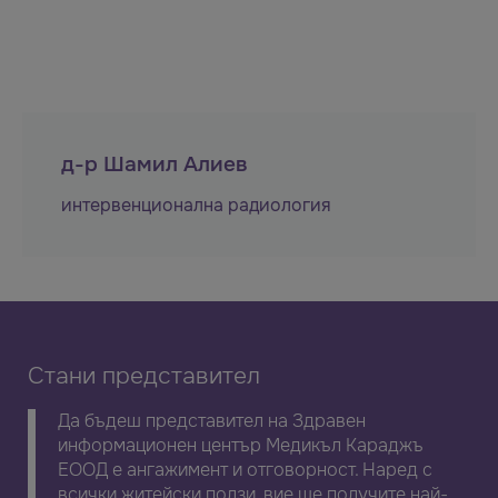
д-р Шамил Алиев
интервенционална радиология
Стани представител
Да бъдеш представител на Здравен
информационен център Медикъл Караджъ
ЕООД е ангажимент и отговорност. Наред с
всички житейски ползи, вие ще получите най-