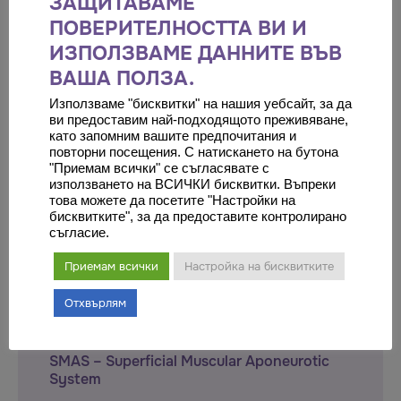
ЗАЩИТАВАМЕ
ПОВЕРИТЕЛНОСТТА ВИ И
Трябва да
влезете
, за да публикувате коментар.
ИЗПОЛЗВАМЕ ДАННИТЕ ВЪВ
ВАША ПОЛЗА.
Използваме "бисквитки" на нашия уебсайт, за да
ви предоставим най-подходящото преживяване,
като запомним вашите предпочитания и
ПОСЛЕДНО ПРЕГЛЕЖДАНИ В
повторни посещения. С натискането на бутона
БЛОГА
"Приемам всички" се съгласявате с
използването на ВСИЧКИ бисквитки. Въпреки
това можете да посетите "Настройки на
бисквитките", за да предоставите контролирано
съгласие.
Приемам всички
Настройка на бисквитките
Отхвърлям
SMAS – Superficial Muscular Aponeurotic
System