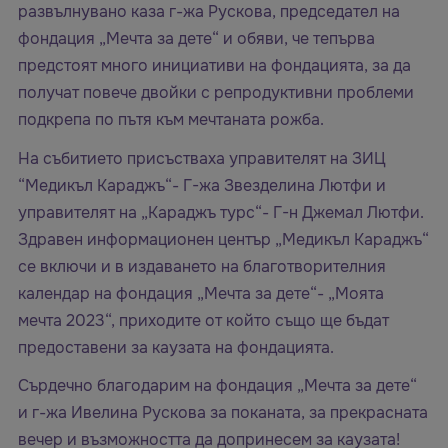
развълнувано каза г-жа Рускова, председател на
фондация „Мечта за дете“ и обяви, че тепърва
предстоят много инициативи на фондацията, за да
получат повече двойки с репродуктивни проблеми
подкрепа по пътя към мечтаната рожба.
На събитието присъстваха управителят на ЗИЦ
“Медикъл Караджъ“- Г-жа Звезделина Лютфи и
управителят на „Караджъ турс“- Г-н Джемал Лютфи.
Здравен информационен център „Медикъл Караджъ“
се включи и в издаването на благотворителния
календар на фондация „Мечта за дете“- „Моята
мечта 2023“, приходите от който също ще бъдат
предоставени за каузата на фондацията.
Сърдечно благодарим на фондация „Мечта за дете“
и г-жа Ивелина Рускова за поканата, за прекрасната
вечер и възможността да допринесем за каузата!