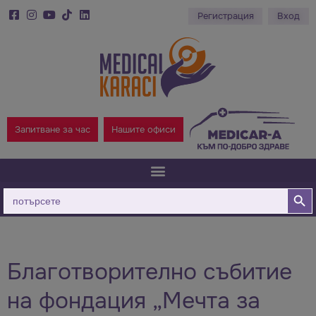
Регистрация
Вход
Запитване за час
Нашите офиси
Бутон за
Търсене
за:
Благотворително събитие
на фондация „Мечта за