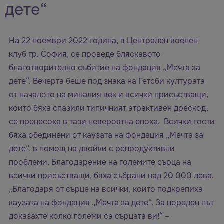
дете“
На 22 ноември 2022 година, в Централен военен
клуб гр. София, се проведе бляскавото
благотворително събитие на фондация „Мечта за
дете“. Вечерта беше под знака на Гетсби културата
от началото на миналия век и всички присъстващи,
които бяха спазили типичният атрактивен дрескод,
се пренесоха в тази невероятна епоха. Всички гости
бяха обединени от каузата на фондация „Мечта за
дете“, в помощ на двойки с репродуктивни
проблеми. Благодарение на големите сърца на
всички присъстващи, бяха събрани над 20 000 лева.
„Благодаря от сърце на всички, които подкрепиха
каузата на фондация „Мечта за дете“. За пореден път
доказахте колко големи са сърцата ви!“ –