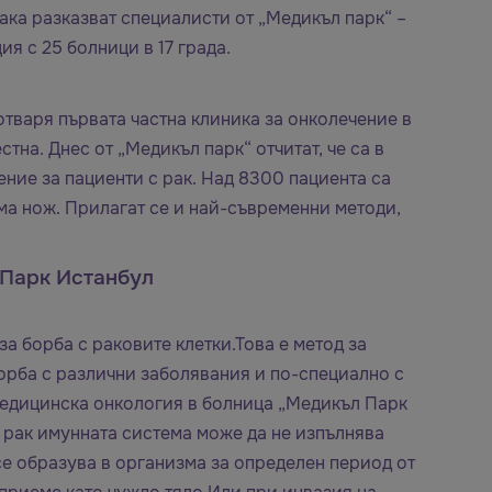
ака разказват специалисти от „Медикъл парк“ –
я с 25 болници в 17 града.
тваря първата частна клиника за онколечение в
тна. Днес от „Медикъл парк“ отчитат, че са в
ение за пациенти с рак. Над 8300 пациента са
ма нож. Прилагат се и най-съвременни методи,
 Парк Истанбул
а борба с раковите клетки.Това е метод за
борба с различни заболявания и по-специално с
 медицинска онкология в болница „Медикъл Парк
 рак имунната система може да не изпълнява
се образува в организма за определен период от