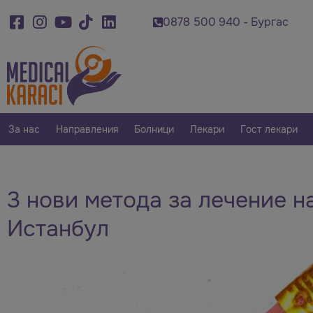
500 920 - Варна
0878 500 940 - Бургас
087
За нас
Направления
Болници
Лекари
Гост лекари
3 нови метода за лечение н
Истанбул