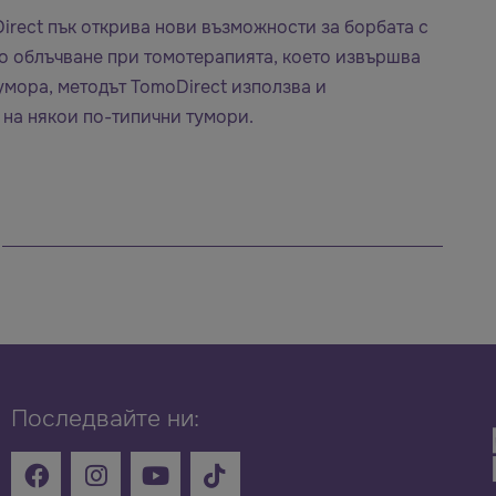
irect пък открива нови възможности за борбата с
во облъчване при томотерапията, което извършва
мора, методът TomoDirect използва и
 на някои по-типични тумори.
Последвайте ни: