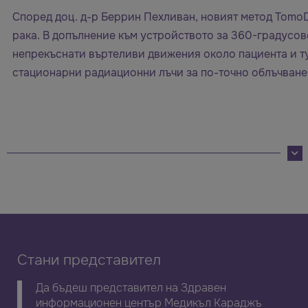
Според доц. д-р Беррин Пехливан, новият метод TomoD
рака. В допълнение към устройството за 360-градусо
непрекъснати въртеливи движения около пациента и ту
стационарни радиационни лъчи за по-точно облъчване
Стани представител
Да бъдеш представител на Здравен
информационен център Медикъл Караджъ