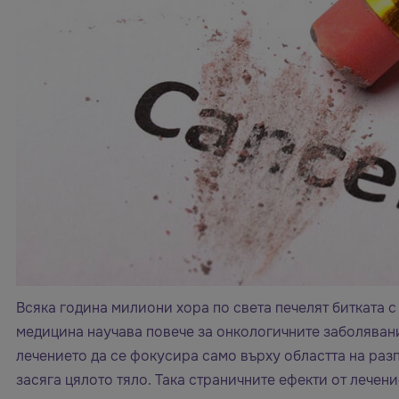
Всяка година милиони хора по света печелят битката с
медицина научава повече за онкологичните заболявани
лечението да се фокусира само върху областта на раз
засяга цялото тяло. Така страничните ефекти от лечен