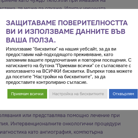
зприеме като чуждо тяло.Или при инвазия на
истема, тя може да откаже. Илипък имунната
 да не е достатъчно ефективна. Освен това,
ЗАЩИТАВАМЕ ПОВЕРИТЕЛНОСТТА
 така да блокират имунната система. Чрез
ВИ И ИЗПОЛЗВАМЕ ДАННИТЕ ВЪВ
а с рака.
ВАША ПОЛЗА.
Използваме "бисквитки" на нашия уебсайт, за да ви
 образна диагностика, интервенционалната
предоставим най-подходящото преживяване, като
запомним вашите предпочитания и повторни посещения. С
ечение на рак, разказва доц. д-р Хакан Арташ,
натискането на бутона "Приемам всички" се съгласявате с
„Медикъл Парк“. Някои тумори, открити в черния
използването на ВСИЧКИ бисквитки. Въпреки това можете
да посетите "Настройки на бисквитките", за да
бъдат отстранени по минимално инвазивен метод
предоставите контролирано съгласие.
ровълнова аблация, както и чрез „замразяване” с
Приемам всички
Настройка на бисквитките
Отхвърлям
заболявания позволява безоперационно,
болявания или представлява помощно лечение при
апия. Интервенционалните онкологични процедури
иагностика като ангиография, компютърна