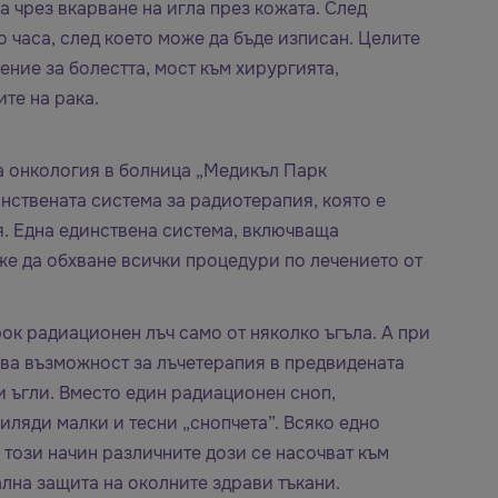
 чрез вкарване на игла през кожата. След
 часа, след което може да бъде изписан. Целите
ние за болестта, мост към хирургията,
те на рака.
а онкология в болница „Медикъл Парк
нствената система за радиотерапия, която е
. Една единствена система, включваща
е да обхване всички процедури по лечението от
к радиационен лъч само от няколко ъгъла. А при
ява възможност за лъчетерапия в предвидената
и ъгли. Вместо един радиационен сноп,
иляди малки и тесни „снопчета”. Всяко едно
 този начин различните дози се насочват към
ална защита на околните здрави тъкани.