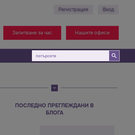
Регистрация
Вход
0878 495 689 - Ст. Загора
+38971314005 - Офис 
Запитване за час
Нашите офиси
Бутон за търсене
Търсене
за:
ПОСЛЕДНО ПРЕГЛЕЖДАНИ В
БЛОГА