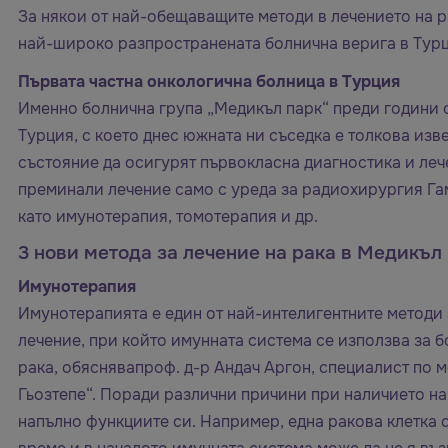
За някои от най-обещаващите методи в лечението на р
най-широко разпространената болнична верига в Турци
Първата частна онкологична болница в Турция
Именно болнична група „Медикъл парк“ преди години о
Турция, с което днес южната ни съседка е толкова извес
състояние да осигурят първокласна диагностика и леч
преминали лечение само с уреда за радиохирургия Га
като имунотерапия, томотерапия и др.
3 нови метода за лечение на рака в Медикъл
Имунотерапия
Имунотерапията е един от най-интелигентните методи з
лечение, при който имунната система се използва за 
рака, обяснявапроф. д-р Андач Аргон, специалист по
Гьозтепе“. Поради различни причини при наличието на
напълно функциите си. Например, една ракова клетка 