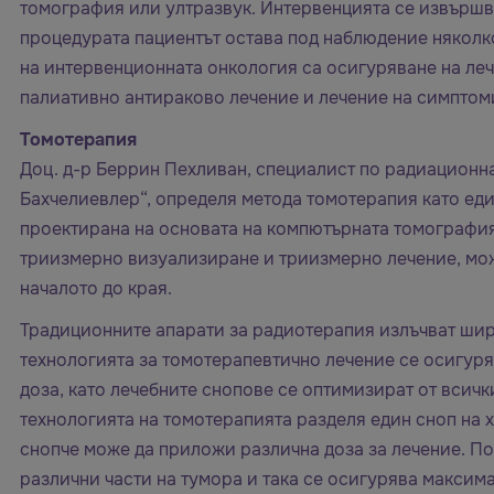
томография или ултразвук. Интервенцията се извършва
процедурата пациентът остава под наблюдение няколко
на интервенционната онкология са осигуряване на лече
палиативно антираково лечение и лечение на симптоми
Томотерапия
Доц. д-р Беррин Пехливан, специалист по радиационн
Бахчелиевлер“, определя метода томотерапия като еди
проектирана на основата на компютърната томография
триизмерно визуализиране и триизмерно лечение, мож
началото до края.
Традиционните апарати за радиотерапия излъчват широ
технологията за томотерапевтично лечение се осигур
доза, като лечебните снопове се оптимизират от всичк
технологията на томотерапията разделя един сноп на х
снопче може да приложи различна доза за лечение. По
различни части на тумора и така се осигурява максим