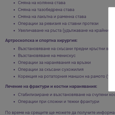
Смяна на колянна става
Смяна на тазобедрена става
Смяна на лакътна и раменна става
Операции за ревизия на ставни протези
Увеличаване на ръста (удължаване на крайници)
Артроскопска и спортна хирургия:
Възстановяване на скъсани предни кръстни връз
Възстановяване на менискус
Операции за наранявания на връзки
Операции за скъсани сухожилия
Корекция на ротаторния маншон на рамото (тенд
Лечение на фрактури и костни наранявания:
Стабилизиране и възстановяване на счупени ко
Операции при сложни и тежки фрактури
По време на срещите ще можете да получите информа