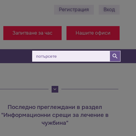
Регистрация
Вход
878 495 689 - Ст. Загора
+38971314005 - Офис Ма
Запитване за час
Нашите офиси
Бутон за търсене
Търсене
за:
Последно преглеждани в раздел
"Информационни срещи за лечение в
чужбина"