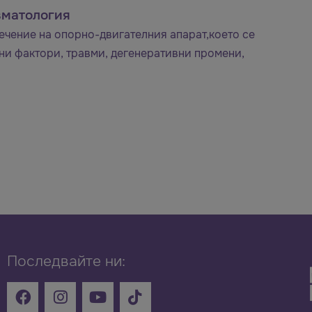
вматология
ечение на опорно-двигателния апарат,което се
ени фактори, травми, дегенеративни промени,
Последвайте ни: