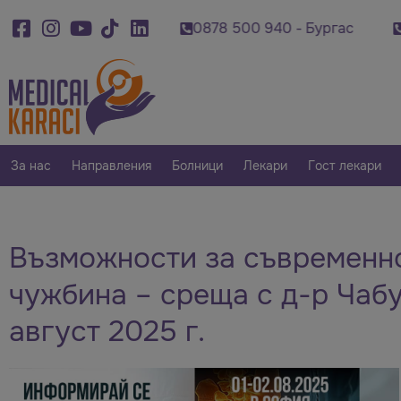
0 920 - Варна
0878 500 940 - Бургас
0879 
За нас
Направления
Болници
Лекари
Гост лекари
Възможности за съвременно
чужбина – среща с д-р Чабу
август 2025 г.