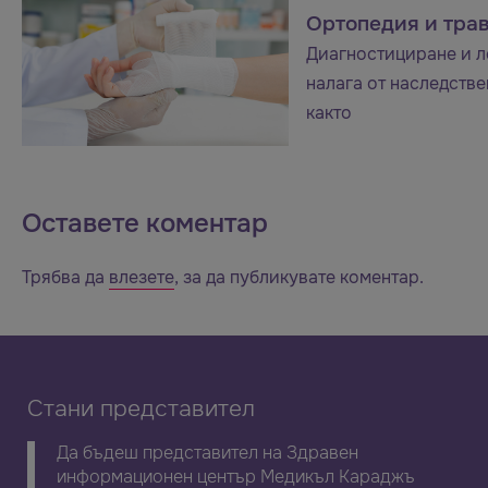
Ортопедия и тра
Диагностициране и л
налага от наследств
както
Оставете коментар
Трябва да
влезете
, за да публикувате коментар.
Стани представител
Да бъдеш представител на Здравен
информационен център Медикъл Караджъ