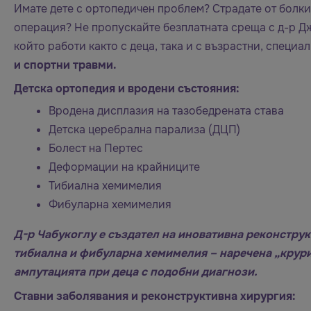
Имате дете с ортопедичен проблем? Страдате от болки
операция? Не пропускайте безплатната среща с д-р Дж
който работи както с деца, така и с възрастни, специа
и спортни травми.
Детска ортопедия и вродени състояния:
Вродена дисплазия на тазобедрената става
Детска церебрална парализа (ДЦП)
Болест на Пертес
Деформации на крайниците
Тибиална хемимелия
Фибуларна хемимелия
Д-р Чабукоглу е създател на иновативна реконструк
тибиална и фибуларна хемимелия – наречена „крури
ампутацията при деца с подобни диагнози.
Ставни заболявания и реконструктивна хирургия: