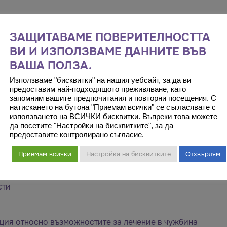
ЗАЩИТАВАМЕ ПОВЕРИТЕЛНОСТТА
ВИ И ИЗПОЛЗВАМЕ ДАННИТЕ ВЪВ
ВАША ПОЛЗА.
Използваме "бисквитки" на нашия уебсайт, за да ви
предоставим най-подходящото преживяване, като
ки в коляното
запомним вашите предпочитания и повторни посещения. С
натискането на бутона "Приемам всички" се съгласявате с
използването на ВСИЧКИ бисквитки. Въпреки това можете
да посетите "Настройки на бисквитките", за да
предоставите контролирано съгласие.
инит, бурсит)
Приемам всички
Настройка на бисквитките
Отхвърлям
сти
ция относно възможностите за лечение в чужбина