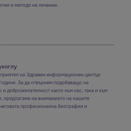
огии и методи на лечение.
укоглу
 приятел на Здравен информационен център
години. За да отвърнем подобаващо на
 и доброжелателност както към нас, така и към
и, предлагаме на вниманието на нашите
 неговата професионална биография и