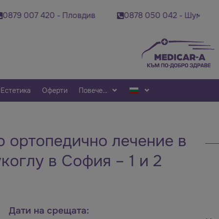
007 420 - Пловдив
0878 050 042 - Шумен
0
Естетика
Оферти
Повече…
 ортопедично лечение в
коглу в София – 1 и 2
Дати на срещата: