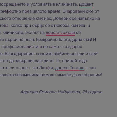
 посрещането и условията в клиниката.
Доцент
 комфортно през цялото време. Очаровани сме от
ското отношение към нас. Доверих се напълно на
това, колко при сърце се отнесоха към мен и
в клиниката, екипът на
доцент Токташ
се
то върви по план. Безкрайно благодарна съм! И
т професионалисти и не само – създадох
ще. Благодарение на моите любими ангели и феи,
шата да завърши щастливо. Не спирайте да
цялото си сърце г-жо Лютфи,
доцент Токташ
, г-жо
 и вашата незаменима помощ нямаше да се справим!
Адриана Емилова Найденова, 26 години