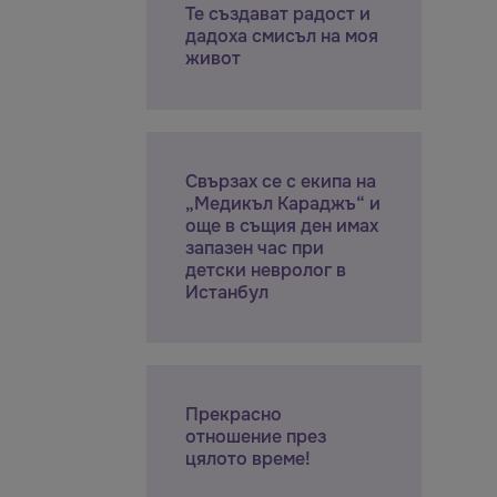
Те създават радост и
дадоха смисъл на моя
живот
Свързах се с екипа на
„Медикъл Караджъ“ и
още в същия ден имах
запазен час при
детски невролог в
Истанбул
Прекрасно
отношение през
цялото време!