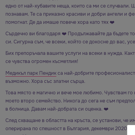
едно от най-хубавите неща, които са ми се случвали. Щ
познавам. Те са приказно красиви и добри ангели и фе
помогнат. Де да имаше повече хора като тях ❤️
Сърдечно ви благодаря ❤️ Продължавайте да бъдете т
си. Сигурна съм, че всеки, който се докосне до вас, ус
Бих препоръчала вашите услуги на всеки в нужда. Както
се чувства огромен късметлия!
Медикъл парк Пендик
са най-добрите професионалисти
възможно. Хора със златни сърца.
Това място е магично и вече мое любимо. Чувствам го 
моето второ семейство. Никога до сега не съм предпол
в болница. Давам най-добрата си оценка. ❤️
След схващане в областта на кръста, се установи, че и
оперирана по спешност в България, декември 2020, тъ