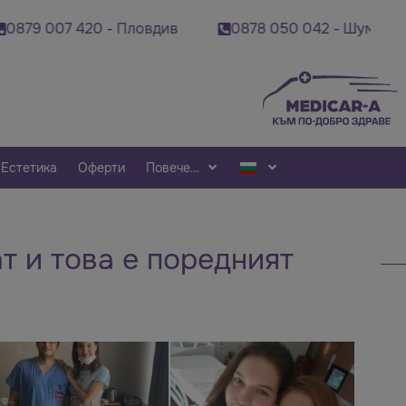
 007 420 - Пловдив
0878 050 042 - Шумен
Естетика
Оферти
Повече…
т и това е поредният