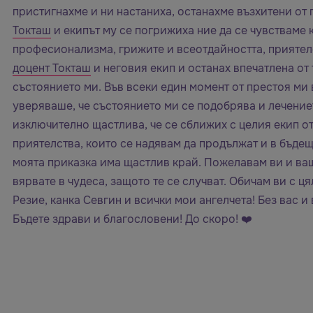
пристигнахме и ни настаниха, останахме възхитени от
Токташ
и екипът му се погрижиха ние да се чувстваме
професионализма, грижите и всеотдайността, приятел
доцент Токташ
и неговия екип и останах впечатлена от 
състоянието ми. Във всеки един момент от престоя ми 
уверяваше, че състоянието ми се подобрява и лечение
изключително щастлива, че се сближих с целия екип о
приятелства, които се надявам да продължат и в бъде
моята приказка има щастлив край. Пожелавам ви и ва
вярвате в чудеса, защото те се случват. Обичам ви с 
Резие, канка Севгин и всички мои ангелчета! Без вас
Бъдете здрави и благословени! До скоро! ❤️