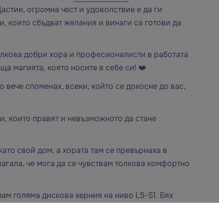
астие, огромна чест и удоволствие е да ги
и, които сбъдват желания и винаги са готови да
олкова добри хора и професионалисти в работата
еща магията, която носите в себе си! ❤️
 вече споменах, всеки, който се докосне до вас,
, които правят и невъзможното да стане
като свой дом, а хората там се превърнаха в
агала, че мога да се чувствам толкова комфортно
мам голяма дискова херния на ниво L5-S1. Бях
й като нещата се усложниха за кратък период от