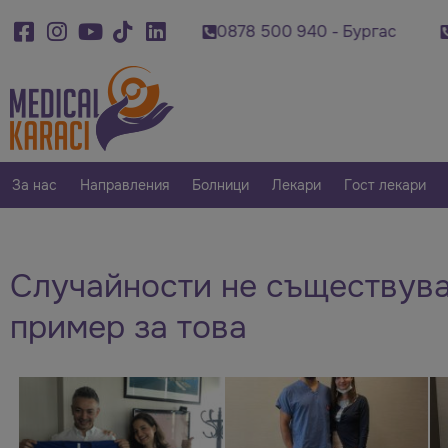
0 920 - Варна
0878 500 940 - Бургас
0879
За нас
Направления
Болници
Лекари
Гост лекари
Случайности не съществува
пример за това