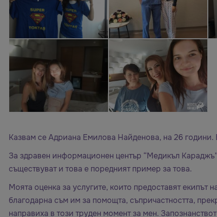
Казвам се Адриана Емилова Найденова, на 26 години. 
За здравен информационен център “Медикъл Караджъ” 
съществуват и това е поредният пример за това.
Моята оценка за услугите, които предоставят екипът 
благодарна съм им за помощта, съпричастността, прек
направиха в този труден момент за мен. Запознанство