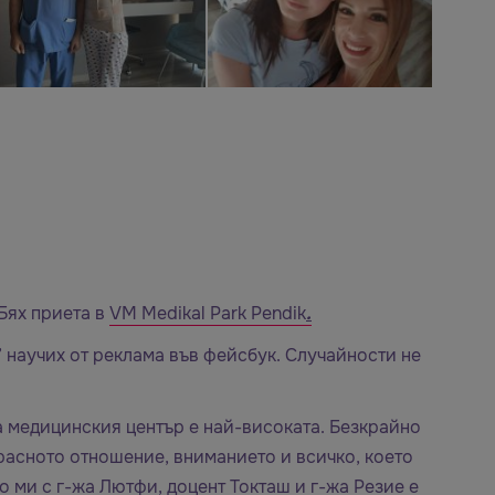
Бях приета в
VM Medikal Park Pendik
.
научих от реклама във фейсбук. Случайности не
на медицинския център е най-високата. Безкрайно
расното отношение, вниманието и всичко, което
то ми с г-жа Лютфи,
доцент Токташ
и г-жа Резие е